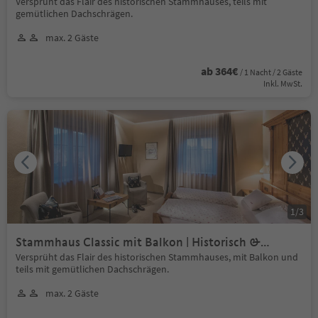
Versprüht das Flair des historischen Stammhauses, teils mit
gemütlichen Dachschrägen.
max. 2 Gäste
ab 364€
/ 1 Nacht / 2 Gäste
Inkl. MwSt.
1
/
3
Stammhaus Classic mit Balkon | Historisch &
charmant
Versprüht das Flair des historischen Stammhauses, mit Balkon und
teils mit gemütlichen Dachschrägen.
max. 2 Gäste