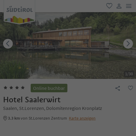
men
favorit
user lin
1
/
30
Online buchbar
Hotel Saalerwirt
Saalen, St.Lorenzen, Dolomitenregion Kronplatz
3.3 km
von St.Lorenzen Zentrum
Karte anzeigen