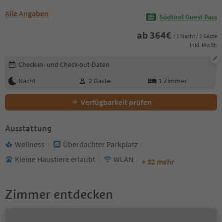
Alle Angaben
Südtirol Guest Pass
ab
364
€
/ 1 Nacht / 2 Gäste
Inkl. MwSt.
Buchungsdetails bearbeiten
Check-in- und Check-out-Daten
Nacht
2
Gäste
1
Zimmer
Verfügbarkeit prüfen
Ausstattung
Wellness
Überdachter Parkplatz
Kleine Haustiere erlaubt
WLAN
+ 32 mehr
Zimmer entdecken