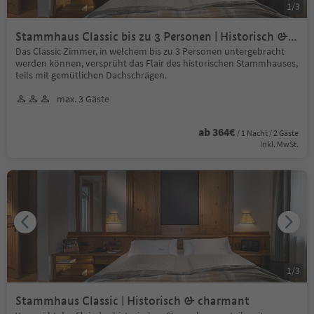
1
/
3
Stammhaus Classic bis zu 3 Personen | Historisch &
charmant
​Das Classic Zimmer, in welchem bis zu 3 Personen untergebracht
werden können, versprüht das Flair des historischen Stammhauses,
teils mit gemütlichen Dachschrägen.
max. 3 Gäste
ab 364€
/ 1 Nacht / 2 Gäste
Inkl. MwSt.
1
/
3
Stammhaus Classic | Historisch & charmant