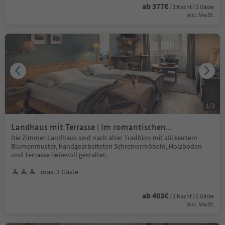
ab 377€
/ 1 Nacht / 2 Gäste
Inkl. MwSt.
1
/
3
Landhaus mit Terrasse | Im romantischen
Landhausflair
Die Zimmer Landhaus sind nach alter Tradition mit stilisiertem
Blumenmuster, handgearbeiteten Schreinermöbeln, Holzboden
und Terrasse liebevoll gestaltet.
max. 3 Gäste
ab 403€
/ 1 Nacht / 2 Gäste
Inkl. MwSt.