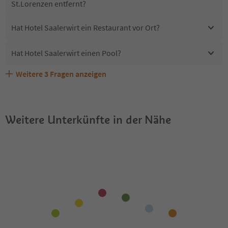
St.Lorenzen entfernt?
Hat Hotel Saalerwirt ein Restaurant vor Ort?
Hat Hotel Saalerwirt einen Pool?
Weitere
3
Fragen anzeigen
Sind Haustiere in der Unterkunft Hotel Saalerwirt
Erhalten die Gäste von Hotel Saalerwirt einen Südtirol
Welche Services bietet Hotel Saalerwirt?
erlaubt?
Guestpass?
Weitere Unterkünfte in der Nähe