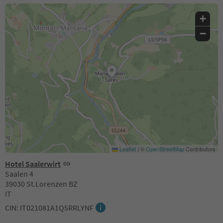
+
−
Leaflet
|
©
OpenStreetMap
Contributors
Hotel Saalerwirt
Saalen 4
39030 St.Lorenzen BZ
IT
CIN: IT021081A1Q5RRLYNF