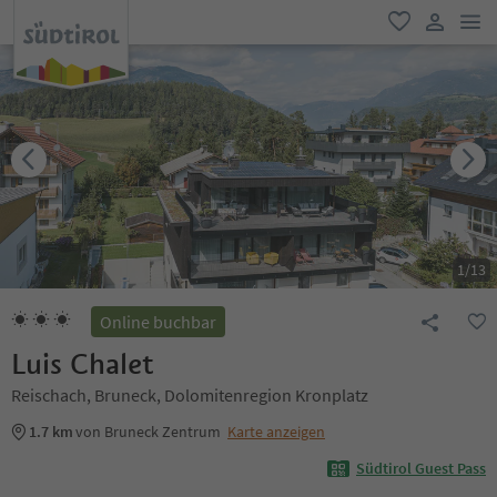
men
favorit
user lin
1
/
13
Online buchbar
Luis Chalet
Reischach, Bruneck, Dolomitenregion Kronplatz
1.7 km
von Bruneck Zentrum
Karte anzeigen
Südtirol Guest Pass