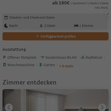
ab
180
€
1 Apartment / 1 Nacht / 2 Gäste
Inkl. MwSt.
Buchungsdetails bearbeiten
Check-in- und Check-out-Daten
Nacht
2
Gäste
1
Zimmer
Verfügbarkeit prüfen
Ausstattung
Offener Parkplatz
Kostenloses WLAN
Radfahrer
Waschmaschine
Garten
+ 5 mehr
Zimmer entdecken