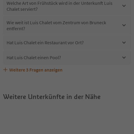
Welche Art von Frühstück wird in der Unterkunft Luis
Chalet serviert?
Wie weit ist Luis Chalet vom Zentrum von Bruneck
entfernt?
Hat Luis Chalet ein Restaurant vor Ort?
Hat Luis Chalet einen Pool?
Weitere
3
Fragen anzeigen
Erhalten die Gäste von Luis Chalet einen Südtirol
Sind Haustiere in der Unterkunft Luis Chalet erlaubt?
Welche Services bietet Luis Chalet?
Guestpass?
Weitere Unterkünfte in der Nähe