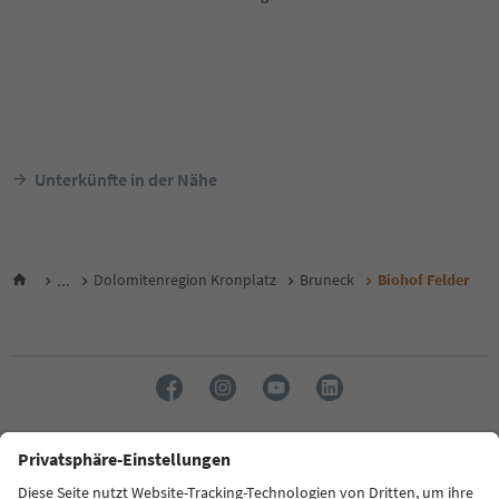
Unterkünfte in der Nähe
...
Dolomitenregion Kronplatz
Bruneck
Biohof Felder
Sprache: Deutsch