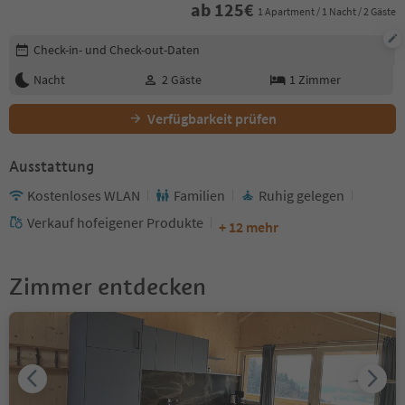
ab
125
€
1 Apartment / 1 Nacht / 2 Gäste
Buchungsdetails bearbeiten
Check-in- und Check-out-Daten
Nacht
2
Gäste
1
Zimmer
Verfügbarkeit prüfen
Ausstattung
Kostenloses WLAN
Familien
Ruhig gelegen
Verkauf hofeigener Produkte
+ 12 mehr
Zimmer entdecken