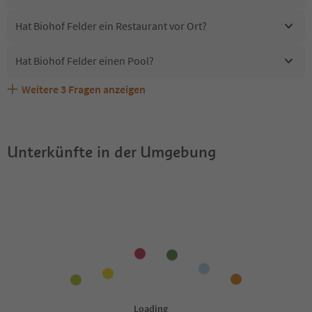
Hat Biohof Felder ein Restaurant vor Ort?
Hat Biohof Felder einen Pool?
Weitere
3
Fragen anzeigen
Erhalten die Gäste von Biohof Felder einen Südtirol
Sind Haustiere in der Unterkunft Biohof Felder erlaubt?
Welche Services bietet Biohof Felder?
Guestpass?
Unterkünfte in der Umgebung