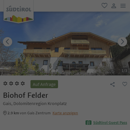
men
favorit
user lin
1
/
3
Auf Anfrage
Biohof Felder
Gais, Dolomitenregion Kronplatz
2.9 km
von Gais Zentrum
Karte anzeigen
Südtirol Guest Pass