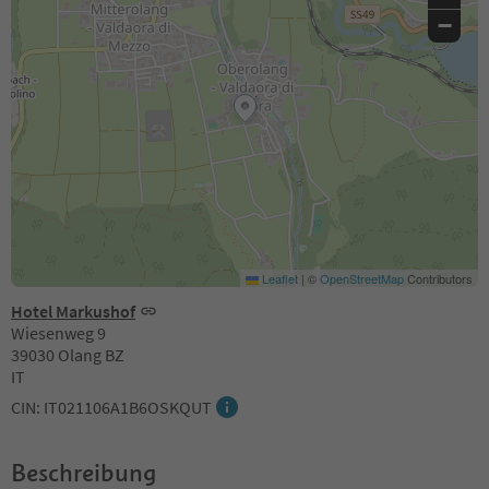
−
Leaflet
|
©
OpenStreetMap
Contributors
Hotel Markushof
Wiesenweg 9
39030 Olang BZ
IT
CIN: IT021106A1B6OSKQUT
Beschreibung