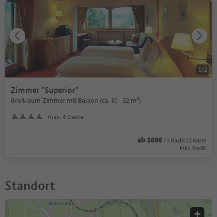
1
/
2
Zimmer "Superior"
Großraum-Zimmer mit Balkon (ca. 30 - 32 m²)
max. 4 Gäste
ab 168€
/ 1 Nacht / 2 Gäste
Inkl. MwSt.
Standort
+