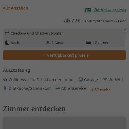
Alle Angaben
Südtirol Guest Pass
ab
77
€
1 Apartment / 1 Nacht / 2 Gäste
Buchungsdetails bearbeiten
Check-in- und Check-out-Daten
Nacht
2
Gäste
1
Zimmer
Verfügbarkeit prüfen
Ausstattung
Wellness
Direkt an der Loipe
Garage
WLAN
Diätküche/Schonkost
Abholservice
+ 37 mehr
Zimmer entdecken