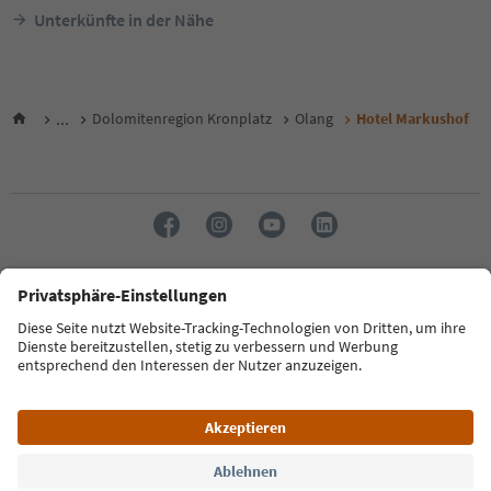
Unterkünfte in der Nähe
...
Dolomitenregion Kronplatz
Olang
Hotel Markushof
Sprache: Deutsch
FAQ
Kontakt
Presse
MICE
Datenschutzerklärung
AGB
Impressum
Cookie Policy
Film commission
Über uns
Zugänglichkeitserklärung
Südtirol B2B
© 2026 IDM Südtirol