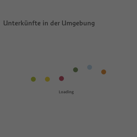
erlaubt?
Guestpass?
Unterkünfte in der Umgebung