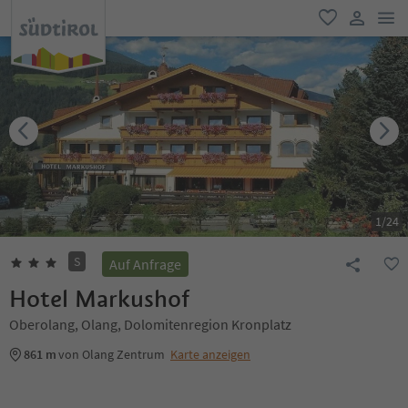
men
favorit
user lin
1
/
24
S
Auf Anfrage
Hotel Markushof
Oberolang, Olang, Dolomitenregion Kronplatz
861 m
von Olang Zentrum
Karte anzeigen