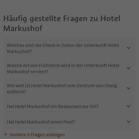
Häufig gestellte Fragen zu
Hotel
Markushof
Welches sind die Check-in Zeiten der Unterkunft Hotel
Markushof?
Welche Art von Frühstück wird in der Unterkunft Hotel
Markushof serviert?
Wie weit ist Hotel Markushof vom Zentrum von Olang
entfernt?
Hat Hotel Markushof ein Restaurant vor Ort?
Hat Hotel Markushof einen Pool?
Weitere
3
Fragen anzeigen
Sind Haustiere in der Unterkunft Hotel Markushof
Erhalten die Gäste von Hotel Markushof einen Südtirol
Welche Services bietet Hotel Markushof?