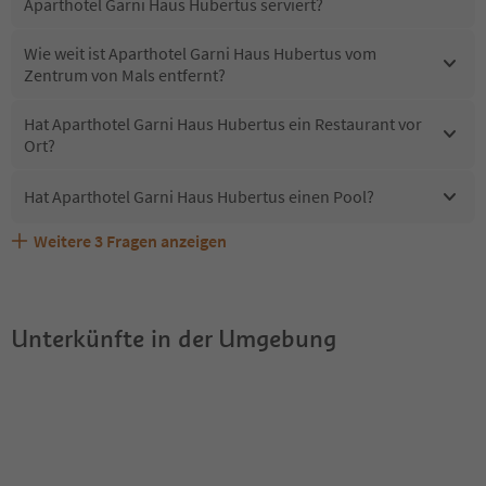
Aparthotel Garni Haus Hubertus serviert?
Wie weit ist Aparthotel Garni Haus Hubertus vom
Zentrum von Mals entfernt?
Hat Aparthotel Garni Haus Hubertus ein Restaurant vor
Ort?
Hat Aparthotel Garni Haus Hubertus einen Pool?
Weitere
3
Fragen anzeigen
Sind Haustiere in der Unterkunft Aparthotel Garni Haus
Erhalten die Gäste von Aparthotel Garni Haus Hubertus
Welche Services bietet Aparthotel Garni Haus Hubertus?
Hubertus erlaubt?
einen Südtirol Guestpass?
Unterkünfte in der Umgebung