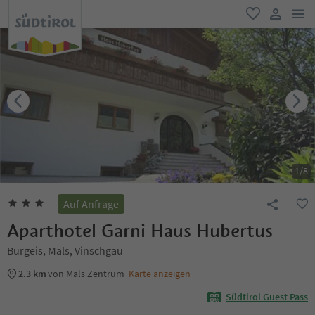
men
favorit
user lin
1
/
8
Auf Anfrage
Aparthotel Garni Haus Hubertus
Burgeis, Mals, Vinschgau
2.3 km
von Mals Zentrum
Karte anzeigen
Südtirol Guest Pass