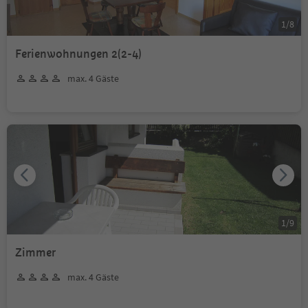
1
/
8
Ferienwohnungen 2(2-4)
max. 4 Gäste
1
/
9
Zimmer
max. 4 Gäste