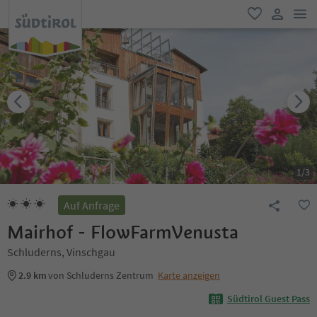
men
favorit
user lin
1
/
3
Auf Anfrage
Mairhof - FlowFarmVenusta
Schluderns, Vinschgau
2.9 km
von Schluderns Zentrum
Karte anzeigen
Südtirol Guest Pass