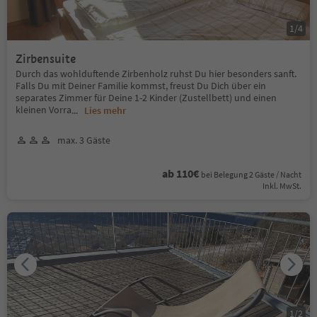
1
/
4
Zirbensuite
Durch das wohlduftende Zirbenholz ruhst Du hier besonders sanft.
Falls Du mit Deiner Familie kommst, freust Du Dich über ein
separates Zimmer für Deine 1-2 Kinder (Zustellbett) und einen
kleinen Vorra
...
Lies mehr
max. 3 Gäste
ab 110€
bei Belegung 2 Gäste / Nacht
Inkl. MwSt.
1
/
2