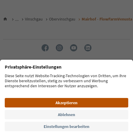
...
Vinschgau
Obervinschgau
Mairhof - FlowFarmVenusta
Sprache: Deutsch
FAQ
Kontakt
Presse
MICE
Datenschutzerklärung
AGB
Impressum
Cookie Policy
Film commission
Über uns
Zugänglichkeitserklärung
Südtirol B2B
© 2026 IDM Südtirol