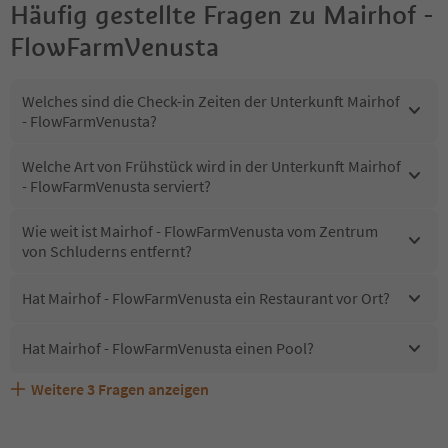
Häufig gestellte Fragen zu
Mairhof -
FlowFarmVenusta
Welches sind die Check-in Zeiten der Unterkunft Mairhof
- FlowFarmVenusta?
Welche Art von Frühstück wird in der Unterkunft Mairhof
- FlowFarmVenusta serviert?
Wie weit ist Mairhof - FlowFarmVenusta vom Zentrum
von Schluderns entfernt?
Hat Mairhof - FlowFarmVenusta ein Restaurant vor Ort?
Hat Mairhof - FlowFarmVenusta einen Pool?
Weitere
3
Fragen anzeigen
Sind Haustiere in der Unterkunft Mairhof -
Erhalten die Gäste von Mairhof - FlowFarmVenusta einen
Welche Services bietet Mairhof - FlowFarmVenusta?
FlowFarmVenusta erlaubt?
Südtirol Guestpass?