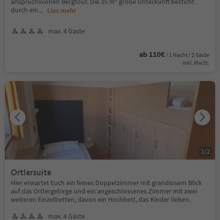
anspruchsvollen Bergtour. Die 35 m² große Unterkunft besticht
durch ein
...
Lies mehr
max. 4 Gäste
ab 110€
/ 1 Nacht / 2 Gäste
Inkl. MwSt.
1
/
2
Ortlersuite
Hier erwartet Euch ein feines Doppelzimmer mit grandiosem Blick
auf das Ortlergebirge und ein angeschlossenes Zimmer mit zwei
weiteren Einzelbetten, davon ein Hochbett, das Kinder lieben.
max. 4 Gäste