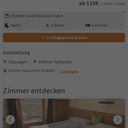
ab
110
€
/ 1 Nacht / 2 Gäste
Buchungsdetails bearbeiten
Check-in- und Check-out-Daten
Nacht
2
Gäste
1
Zimmer
Verfügbarkeit prüfen
Ausstattung
Massagen
Offener Parkplatz
Kleine Haustiere erlaubt
+ 23 mehr
Zimmer entdecken