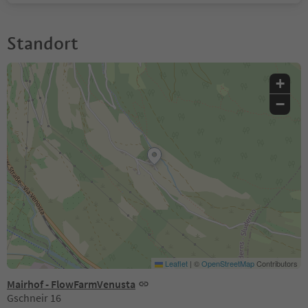
Standort
+
−
Leaflet
|
©
OpenStreetMap
Contributors
Mairhof - FlowFarmVenusta
Gschneir 16