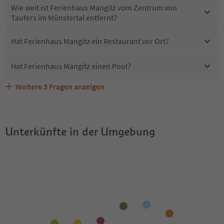
Wie weit ist Ferienhaus Mangitz vom Zentrum von
Taufers im Münstertal entfernt?
Hat Ferienhaus Mangitz ein Restaurant vor Ort?
Hat Ferienhaus Mangitz einen Pool?
Weitere
3
Fragen anzeigen
Sind Haustiere in der Unterkunft Ferienhaus Mangitz
Erhalten die Gäste von Ferienhaus Mangitz einen
Welche Services bietet Ferienhaus Mangitz?
erlaubt?
Südtirol Guestpass?
Unterkünfte in der Umgebung