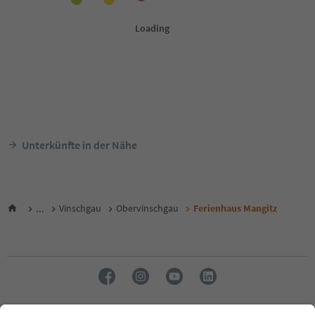
Unterkünfte in der Nähe
...
Vinschgau
Obervinschgau
Ferienhaus Mangitz