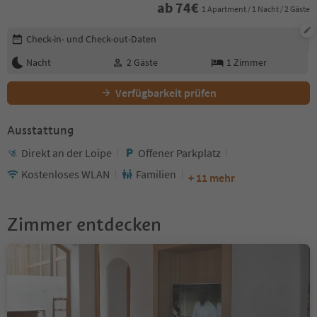
ab
74
€
1 Apartment / 1 Nacht / 2 Gäste
Buchungsdetails bearbeiten
Check-in- und Check-out-Daten
Nacht
2
Gäste
1
Zimmer
Verfügbarkeit prüfen
Ausstattung
Direkt an der Loipe
Offener Parkplatz
Kostenloses WLAN
Familien
+ 11 mehr
Zimmer entdecken