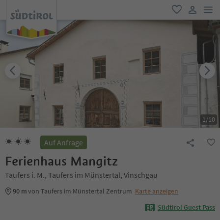
men
favorit
user lin
1
/
10
Auf Anfrage
Ferienhaus Mangitz
Taufers i. M., Taufers im Münstertal, Vinschgau
90 m
von Taufers im Münstertal Zentrum
Karte anzeigen
Südtirol Guest Pass