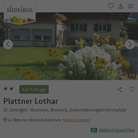
men
favorit
user lin
1
/
6
Auf Anfrage
Plattner Lothar
St. Georgen - Bruneck, Bruneck, Dolomitenregion Kronplatz
1.7 km
von Bruneck Zentrum
Karte anzeigen
Südtirol Guest Pass