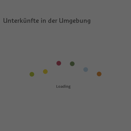
erlaubt?
Guestpass?
Unterkünfte in der Umgebung