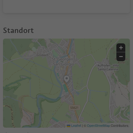
Standort
+
−
Leaflet
|
©
OpenStreetMap
Contributors