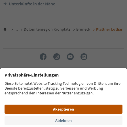
Unterkünfte in der Nähe
...
Dolomitenregion Kronplatz
Bruneck
Plattner Lothar
Sprache: Deutsch
FAQ
Kontakt
Presse
MICE
Datenschutzerklärung
AGB
Impressum
Cookie Policy
Film commission
Über uns
Zugänglichkeitserklärung
Südtirol B2B
© 2026 IDM Südtirol