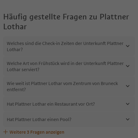
Häufig gestellte Fragen zu
Plattner
Lothar
Welches sind die Check-in Zeiten der Unterkunft Plattner
Lothar?
Welche Art von Frühstück wird in der Unterkunft Plattner
Lothar serviert?
Wie weit ist Plattner Lothar vom Zentrum von Bruneck
entfernt?
Hat Plattner Lothar ein Restaurant vor Ort?
Hat Plattner Lothar einen Pool?
Weitere
3
Fragen anzeigen
Sind Haustiere in der Unterkunft Plattner Lothar
Erhalten die Gäste von Plattner Lothar einen Südtirol
Welche Services bietet Plattner Lothar?