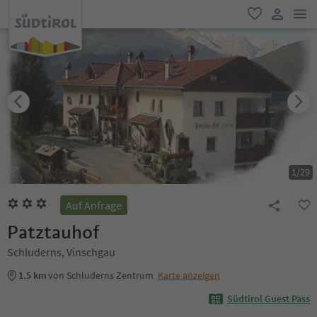
men
favorit
user lin
1
/
29
Auf Anfrage
Patztauhof
Schluderns, Vinschgau
1.5 km
von Schluderns Zentrum
Karte anzeigen
Südtirol Guest Pass