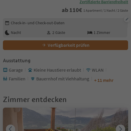
Zertifizierte Barrierefreiheit
ab
110
€
1 Apartment / 1 Nacht / 2 Gäste
Buchungsdetails bearbeiten
Check-in- und Check-out-Daten
Nacht
2
Gäste
1
Zimmer
Verfügbarkeit prüfen
Ausstattung
Garage
Kleine Haustiere erlaubt
WLAN
Familien
Bauernhof mit Viehhaltung
+ 11 mehr
Zimmer entdecken