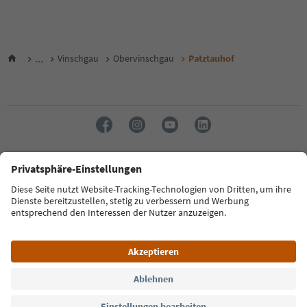
...
Vinschgau
Obervinschgau
Patztauhof
Sprache: Deutsch
FAQ
Kontakt
Presse
MICE
Datenschutzerklärung
AGB
Impressum
Cookie Policy
Film commission
Über uns
Zugänglichkeitserklärung
Südtirol B2B
© 2026 IDM Südtirol