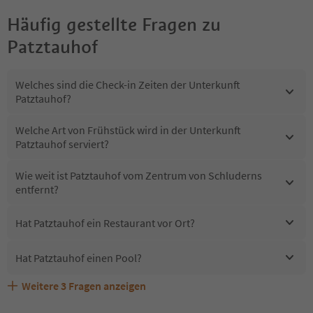
Häufig gestellte Fragen zu
Patztauhof
Welches sind die Check-in Zeiten der Unterkunft
Patztauhof?
Welche Art von Frühstück wird in der Unterkunft
Patztauhof serviert?
Wie weit ist Patztauhof vom Zentrum von Schluderns
entfernt?
Hat Patztauhof ein Restaurant vor Ort?
Hat Patztauhof einen Pool?
Weitere
3
Fragen anzeigen
Erhalten die Gäste von Patztauhof einen Südtirol
Sind Haustiere in der Unterkunft Patztauhof erlaubt?
Welche Services bietet Patztauhof?
Guestpass?