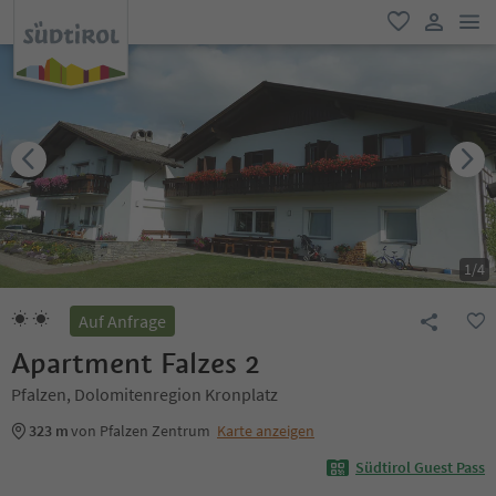
men
favorit
user lin
1
/
4
Auf Anfrage
Apartment Falzes 2
Pfalzen, Dolomitenregion Kronplatz
323 m
von Pfalzen Zentrum
Karte anzeigen
Südtirol Guest Pass