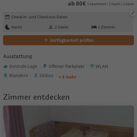
ab
80
€
1 Apartment / 1 Nacht / 2 Gäste
Buchungsdetails bearbeiten
Check-in- und Check-out-Daten
Nacht
2
Gäste
1
Zimmer
Verfügbarkeit prüfen
Ausstattung
Zentrale Lage
Offener Parkplatz
WLAN
Wandern
Skibus
+ 5 mehr
Zimmer entdecken