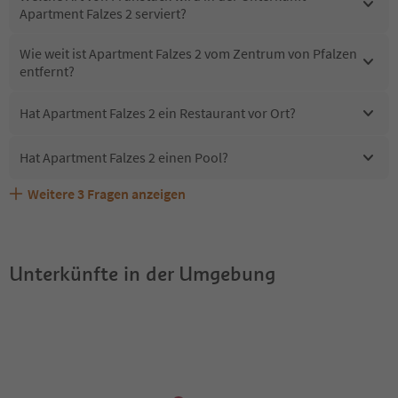
Apartment Falzes 2 serviert?
Wie weit ist Apartment Falzes 2 vom Zentrum von Pfalzen
entfernt?
Hat Apartment Falzes 2 ein Restaurant vor Ort?
Hat Apartment Falzes 2 einen Pool?
Weitere
3
Fragen anzeigen
Sind Haustiere in der Unterkunft Apartment Falzes 2
Erhalten die Gäste von Apartment Falzes 2 einen Südtirol
Welche Services bietet Apartment Falzes 2?
erlaubt?
Guestpass?
Unterkünfte in der Umgebung