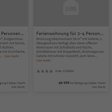
 Personen
Ferienwohnung für 2-4 Personen
Obermontani
², Erdgeschoss.
Wohnung Obermontani: 54 m² mit Galerie, 1.
ereich mit Küche,
Obergeschoss Verfügt über einen offenen
 Stühlen,
Wohnraum mit Schlafsofa und Küche,
e mit Grünfläche,
Schlafzimmer mit Doppelbett, Holztreppe zur
Galerie mit schöner Aussicht, zum Verw
...
...
Lies mehr
Lies mehr
max. 4 Gäste
ab 95€
gung 2 Gäste / Nacht
bei Belegung 2 Gäste / Nacht
Inkl. MwSt.
Inkl. MwSt.