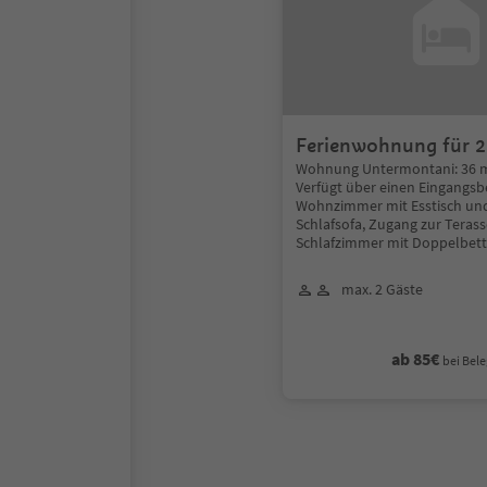
Ferienwohnung für 2
Untermontani
Wohnung Untermontani: 36 m
Verfügt über einen Eingangsb
Wohnzimmer mit Esstisch und
Schlafsofa, Zugang zur Terass
Schlafzimmer mit Doppelbett
max. 2 Gäste
ab 85€
bei Bele