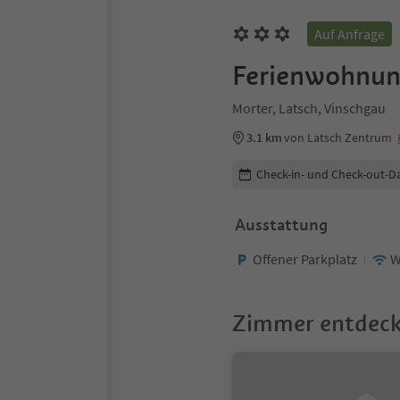
Auf Anfrage
Ferienwohnun
Morter, Latsch, Vinschgau
3.1 km
von Latsch Zentrum
Buchungsdetails bearbeiten
Check-in- und Check-out-D
Ausstattung
Offener Parkplatz
W
Zimmer entdec