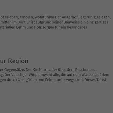
f erleben, erholen, wohlfühlen Der Angerhof liegt ruhig gelegen,
ten im Dorf. Er ist aufgrund seiner Bauweise ein einzigartiges
erialien Lehm und Holz sorgen für ein besonderes
zur Region
 der Gegensätze. Der Kirchturm, der über dem Reschensee
ng. Der Vinschger Wind umweht alle, die auf dem Wasser, auf dem
en durch Obstgärten und Felder unterwegs sind. Dieses Tal ist