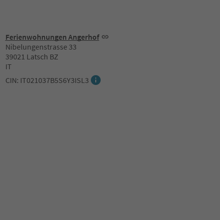
Ferienwohnungen Angerhof
Nibelungenstrasse 33
39021 Latsch BZ
IT
CIN: IT021037B5S6Y3ISL3