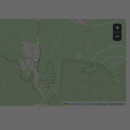
+
−
Leaflet
|
©
OpenStreetMap
Contributors