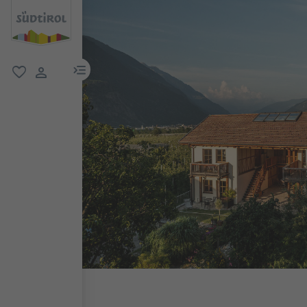
menu link
favorit
user link