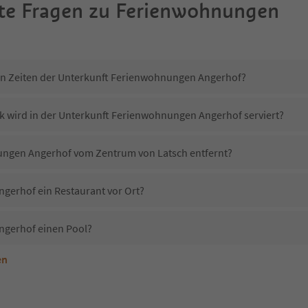
te Fragen zu
Ferienwohnungen
-in Zeiten der Unterkunft Ferienwohnungen Angerhof?
k wird in der Unterkunft Ferienwohnungen Angerhof serviert?
nungen Angerhof vom Zentrum von Latsch entfernt?
gerhof ein Restaurant vor Ort?
gerhof einen Pool?
en
nterkunft Ferienwohnungen Angerhof erlaubt?
 Ferienwohnungen Angerhof?
Erhalten die Gäste von Ferienwohnungen Angerhof einen Südtirol Guestpass?