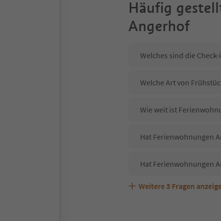
Häufig gestell
Angerhof
Welches sind die Check
Welche Art von Frühstüc
Wie weit ist Ferienwoh
Hat Ferienwohnungen An
Hat Ferienwohnungen An
Weitere
3
Fragen anzeig
Sind Haustiere in der U
Welche Services bietet