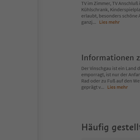
TV im Zimmer, TV Anschluß 
Kühlschrank, Kinderspielpla
erlaubt, besonders schöne 
ganzj
...
Lies mehr
Informationen 
Der Vinschgau ist ein Land
emporragt, ist nur der Anfa
Rad oder zu Fuß auf den Weg
geprägt v
...
Lies mehr
Häufig gestell