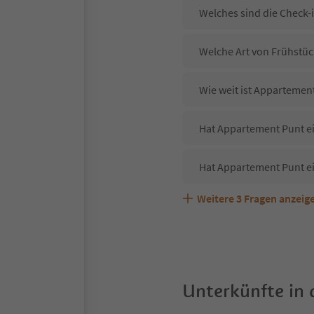
Welches sind die Check-
Welche Art von Frühstüc
Wie weit ist Appartemen
Hat Appartement Punt ei
Hat Appartement Punt e
Weitere
3
Fragen anzeig
Sind Haustiere in der U
Welche Services bietet 
Unterkünfte in