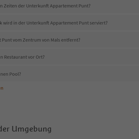
in Zeiten der Unterkunft Appartement Punt?
k wird in der Unterkunft Appartement Punt serviert?
t Punt vom Zentrum von Mals entfernt?
n Restaurant vor Ort?
inen Pool?
en
nterkunft Appartement Punt erlaubt?
Appartement Punt?
Erhalten die Gäste von Appartement Punt einen Südtirol Guestpass?
 der Umgebung