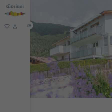
menu link
favorit
user link