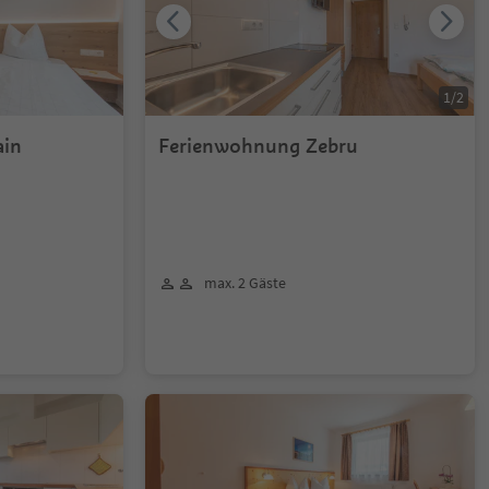
1
/
2
ain
Ferienwohnung Zebru
max. 2 Gäste