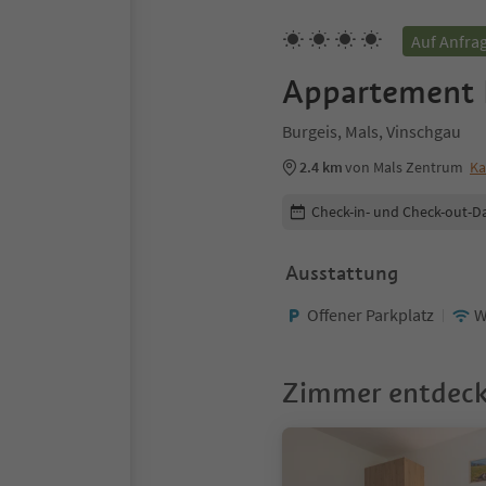
Auf Anfra
Appartement 
Burgeis, Mals, Vinschgau
2.4 km
von Mals Zentrum
Ka
Buchungsdetails bearbeiten
Check-in- und Check-out-D
Ausstattung
Offener Parkplatz
W
Zimmer entdec