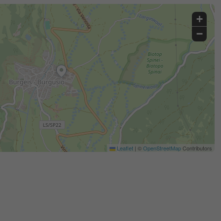
+
−
Leaflet
|
©
OpenStreetMap
Contributors