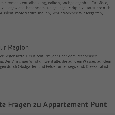
im Zimmer, Zentralheizung, Balkon, Kochgelegenheit für Gäste,
tz, Liegewiese, besonders ruhige Lage, Parkplatz, Haustiere nicht
Aussicht, motorradfreundlich, Schuhtrockner, Wintergarten,
zur Region
 der Gegensätze. Der Kirchturm, der über dem Reschensee
ng. Der Vinschger Wind umweht alle, die auf dem Wasser, auf dem
en durch Obstgärten und Felder unterwegs sind. Dieses Tal ist
te Fragen zu
Appartement Punt