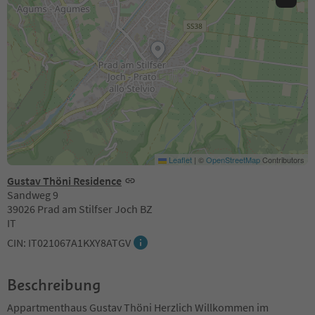
Leaflet
|
©
OpenStreetMap
Contributors
Gustav Thöni Residence
Sandweg 9
39026 Prad am Stilfser Joch BZ
IT
CIN: IT021067A1KXY8ATGV
Beschreibung
Appartmenthaus Gustav Thöni Herzlich Willkommen im