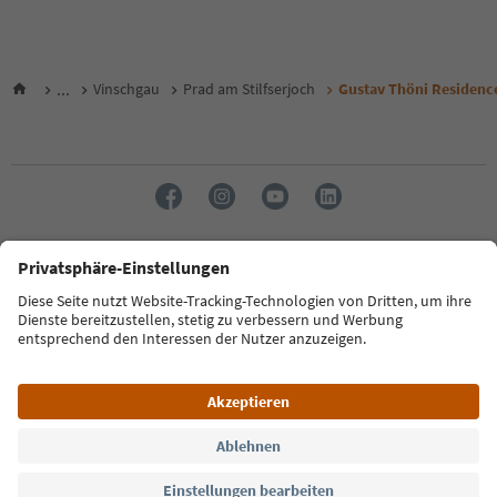
...
Vinschgau
Prad am Stilfserjoch
Gustav Thöni Residenc
Sprache: Deutsch
FAQ
Kontakt
Presse
MICE
Datenschutzerklärung
AGB
Impressum
Cookie Policy
Film commission
Über uns
Zugänglichkeitserklärung
Südtirol B2B
© 2026 IDM Südtirol