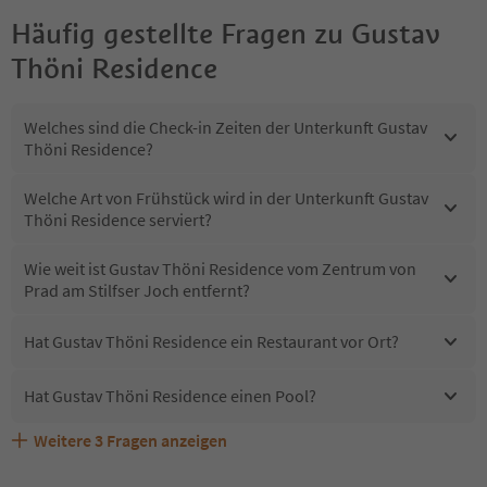
Häufig gestellte Fragen zu
Gustav
Thöni Residence
Welches sind die Check-in Zeiten der Unterkunft Gustav
Thöni Residence?
Welche Art von Frühstück wird in der Unterkunft Gustav
Thöni Residence serviert?
Wie weit ist Gustav Thöni Residence vom Zentrum von
Prad am Stilfser Joch entfernt?
Hat Gustav Thöni Residence ein Restaurant vor Ort?
Hat Gustav Thöni Residence einen Pool?
Weitere
3
Fragen anzeigen
Sind Haustiere in der Unterkunft Gustav Thöni
Erhalten die Gäste von Gustav Thöni Residence einen
Welche Services bietet Gustav Thöni Residence?
Residence erlaubt?
Südtirol Guestpass?