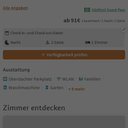
Alle Angaben
Südtirol Guest Pass
ab
91
€
1 Apartment / 1 Nacht / 2 Gäste
Buchungsdetails bearbeiten
Check-in- und Check-out-Daten
Nacht
2
Gäste
1
Zimmer
Verfügbarkeit prüfen
Ausstattung
Überdachter Parkplatz
WLAN
Familien
Waschmaschine
Garten
+ 5 mehr
Zimmer entdecken