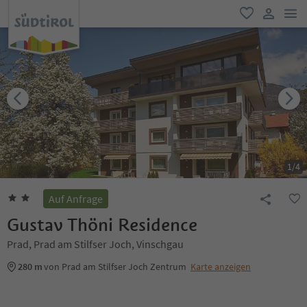
men
favorit
user lin
1
/
4
Auf Anfrage
Gustav Thöni Residence
Prad, Prad am Stilfser Joch, Vinschgau
280 m
von Prad am Stilfser Joch Zentrum
Karte anzeigen