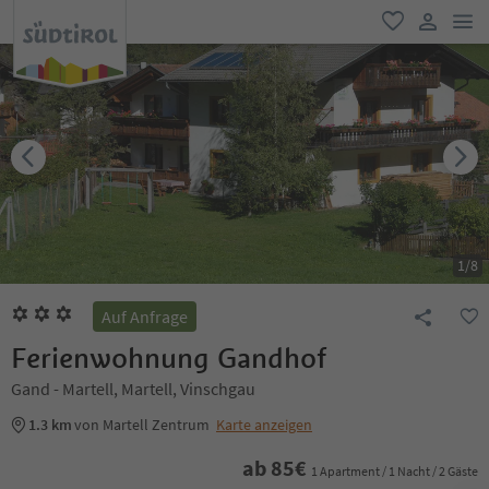
men
favorit
user lin
1
/
8
Auf Anfrage
Ferienwohnung Gandhof
Gand - Martell, Martell, Vinschgau
1.3 km
von Martell Zentrum
Karte anzeigen
ab
85
€
1 Apartment / 1 Nacht / 2 Gäste