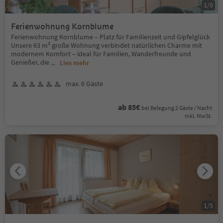
1
/
9
Ferienwohnung Kornblume
Ferienwohnung Kornblume – Platz für Familienzeit und Gipfelglück
Unsere 63 m² große Wohnung verbindet natürlichen Charme mit
modernem Komfort – ideal für Familien, Wanderfreunde und
Genießer, die
...
Lies mehr
max. 6 Gäste
ab 85€
bei Belegung 2 Gäste / Nacht
Inkl. MwSt.
1
/
5