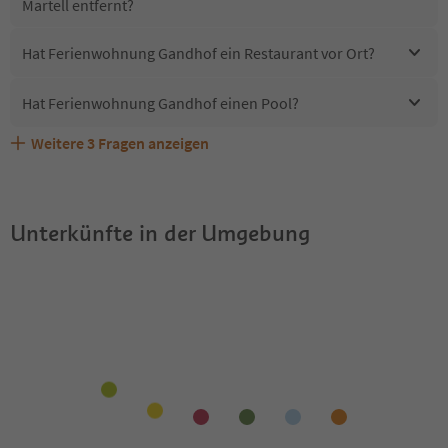
Martell entfernt?
Hat Ferienwohnung Gandhof ein Restaurant vor Ort?
Hat Ferienwohnung Gandhof einen Pool?
Weitere
3
Fragen anzeigen
Sind Haustiere in der Unterkunft Ferienwohnung
Erhalten die Gäste von Ferienwohnung Gandhof einen
Welche Services bietet Ferienwohnung Gandhof?
Gandhof erlaubt?
Südtirol Guestpass?
Unterkünfte in der Umgebung