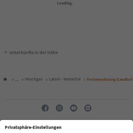
Unterkünfte in der Nähe
...
Vinschgau
Latsch - Martelltal
Ferienwohnung Gandhof
Sprache: Deutsch