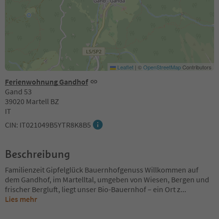
Leaflet
|
©
OpenStreetMap
Contributors
Ferienwohnung Gandhof
Gand 53
39020 Martell BZ
IT
CIN: IT021049B5YTR8K8B5
Beschreibung
Familienzeit Gipfelglück Bauernhofgenuss Willkommen auf
dem Gandhof, im Martelltal, umgeben von Wiesen, Bergen und
frischer Bergluft, liegt unser Bio-Bauernhof – ein Ort z
...
Lies mehr