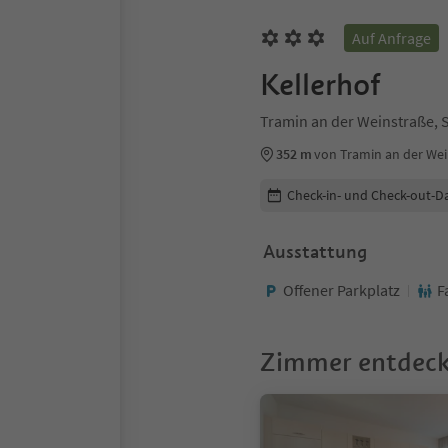
Auf Anfrage
Kellerhof
Tramin an der Weinstraße, 
352 m
von Tramin an der We
Buchungsdetails bearbeiten
Check-in- und Check-out-D
Ausstattung
Offener Parkplatz
F
Zimmer entdec