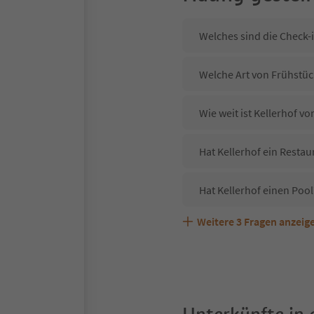
Welches sind die Check-i
Welche Art von Frühstück
Wie weit ist Kellerhof 
Hat Kellerhof ein Restau
Hat Kellerhof einen Pool
Weitere
3
Fragen anzeig
Sind Haustiere in der Un
Welche Services bietet K