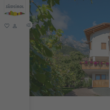
menu link
favorit
user link