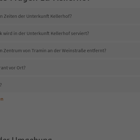
n Zeiten der Unterkunft Kellerhof?
 wird in der Unterkunft Kellerhof serviert?
vom Zentrum von Tramin an der Weinstraße entfernt?
rant vor Ort?
?
en
terkunft Kellerhof erlaubt?
ellerhof?
Erhalten die Gäste von Kellerhof einen Südtirol Guestpass?