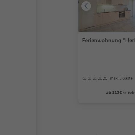
Ferienwohnung "Her
max. 5 Gäste
ab 112€
bei Bele