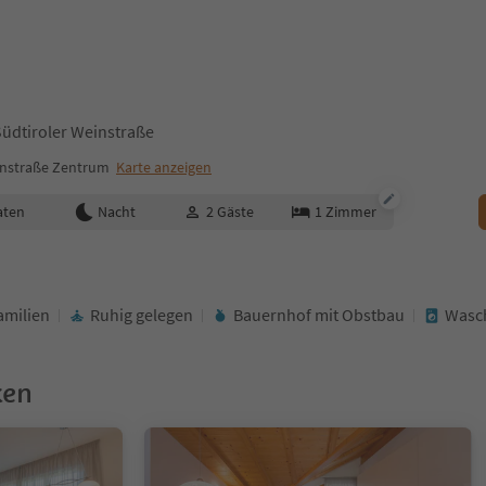
Südtiroler Weinstraße
instraße Zentrum
Karte anzeigen
aten
Nacht
2
Gäste
1
Zimmer
amilien
Ruhig gelegen
Bauernhof mit Obstbau
Wasc
ken