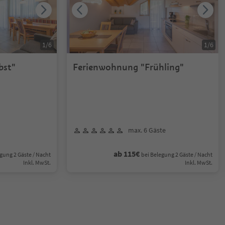
1
/
6
1
/
6
bst"
Ferienwohnung "Frühling"
max. 6 Gäste
ab 115€
gung 2 Gäste / Nacht
bei Belegung 2 Gäste / Nacht
Inkl. MwSt.
Inkl. MwSt.