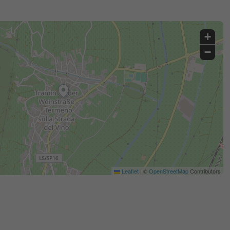
+
−
Leaflet
|
©
OpenStreetMap
Contributors