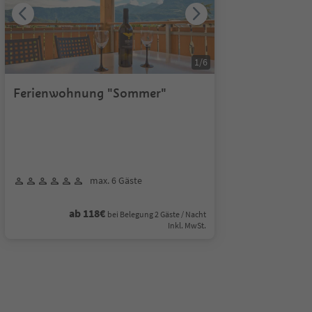
1
/
6
Ferienwohnung "Sommer"
max. 6 Gäste
ab 118€
bei Belegung 2 Gäste / Nacht
Inkl. MwSt.