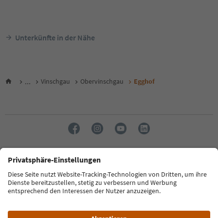
Unterkünfte in der Nähe
...
Vinschgau
Obervinschgau
Egghof
Sprache: Deutsch
FAQ
Kontakt
Presse
MICE
Datenschutzerklärung
AGB
Impressum
Cookie Policy
Film commission
Über uns
Zugänglichkeitserklärung
Südtirol B2B