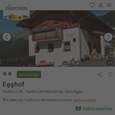
men
favorit
user lin
1
/
4
Auf Anfrage
Egghof
Taufers i. M., Taufers im Münstertal, Vinschgau
1.5 km
von Taufers im Münstertal Zentrum
Karte anzeigen
Südtirol Guest Pass