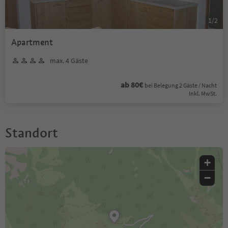
1
/
2
Apartment
max. 4 Gäste
ab 80€
bei Belegung 2 Gäste / Nacht
Inkl. MwSt.
Standort
+
−