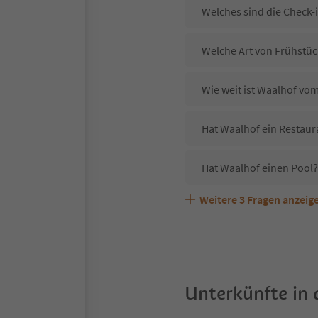
Welches sind die Check-
Welche Art von Frühstück
Wie weit ist Waalhof vo
Hat Waalhof ein Restaur
Hat Waalhof einen Pool?
Weitere
3
Fragen anzeig
Sind Haustiere in der U
Welche Services bietet 
Unterkünfte in