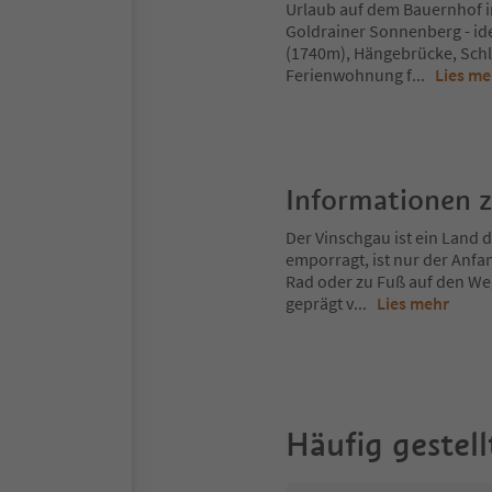
Urlaub auf dem Bauernhof in
Goldrainer Sonnenberg - id
(1740m), Hängebrücke, Schl
Ferienwohnung f
...
Lies me
Informationen 
Der Vinschgau ist ein Land
emporragt, ist nur der Anfa
Rad oder zu Fuß auf den Weg
geprägt v
...
Lies mehr
Häufig gestell