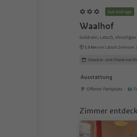
Auf Anfrage
Waalhof
Goldrain, Latsch, Vinschgau
1.9 km
von Latsch Zentrum
Buchungsdetails bearbeiten
Check-in- und Check-out-D
Ausstattung
Offener Parkplatz
F
Zimmer entdec