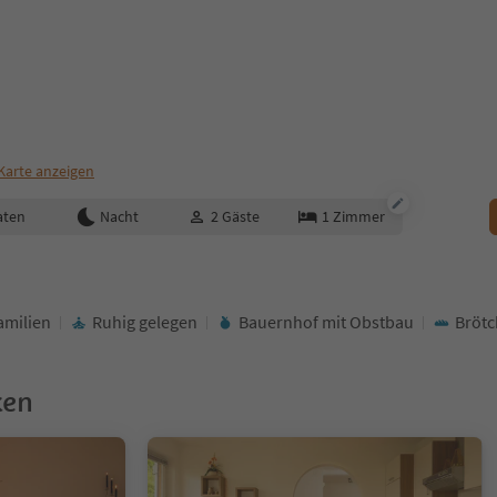
Karte anzeigen
aten
Nacht
2
Gäste
1
Zimmer
amilien
Ruhig gelegen
Bauernhof mit Obstbau
Brötc
ken