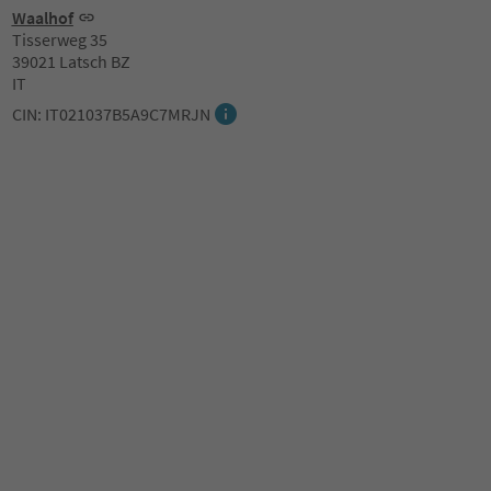
Waalhof
Tisserweg 35
39021 Latsch BZ
IT
CIN: IT021037B5A9C7MRJN