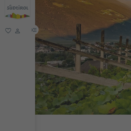
menu link
favorit
user link