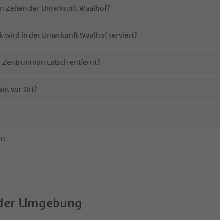
in Zeiten der Unterkunft Waalhof?
 wird in der Unterkunft Waalhof serviert?
m Zentrum von Latsch entfernt?
ant vor Ort?
en
nterkunft Waalhof erlaubt?
Waalhof?
Erhalten die Gäste von Waalhof einen Südtirol Guestpass?
 der Umgebung