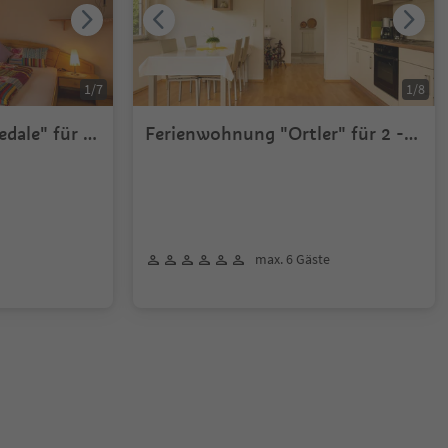
1
/
7
1
/
8
dale" für 2-
Ferienwohnung "Ortler" für 2 - 6
Personen
max. 6 Gäste