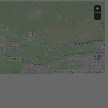
+
−
Leaflet
|
©
OpenStreetMap
Contributors