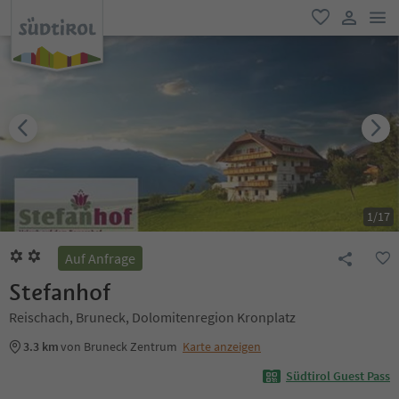
men
favorit
user lin
1
/
17
Auf Anfrage
Stefanhof
Reischach, Bruneck, Dolomitenregion Kronplatz
3.3 km
von Bruneck Zentrum
Karte anzeigen
Südtirol Guest Pass