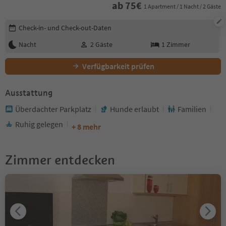
ab
75
€
1 Apartment / 1 Nacht / 2 Gäste
Buchungsdetails bearbeiten
Check-in- und Check-out-Daten
Nacht
2
Gäste
1
Zimmer
Verfügbarkeit prüfen
Ausstattung
Überdachter Parkplatz
Hunde erlaubt
Familien
Ruhig gelegen
+ 8 mehr
Zimmer entdecken