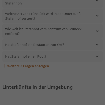
Stefanhof?
Welche Art von Frühstück wird in der Unterkunft
Stefanhof serviert?
Wie weit ist Stefanhof vom Zentrum von Bruneck
entfernt?
Hat Stefanhof ein Restaurant vor Ort?
Hat Stefanhof einen Pool?
Weitere
3
Fragen anzeigen
Erhalten die Gäste von Stefanhof einen Südtirol
Sind Haustiere in der Unterkunft Stefanhof erlaubt?
Welche Services bietet Stefanhof?
Guestpass?
Unterkünfte in der Umgebung