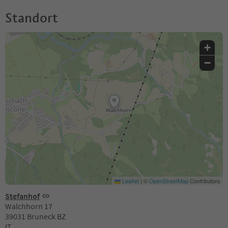
Standort
+
−
Leaflet
|
©
OpenStreetMap
Contributors
Stefanhof
Walchhorn 17
39031 Bruneck BZ
IT