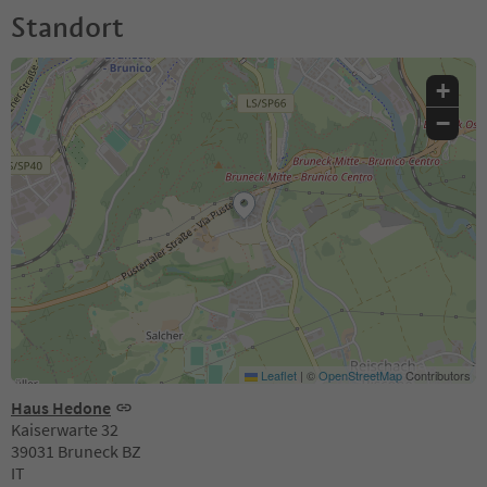
Standort
+
−
Leaflet
|
©
OpenStreetMap
Contributors
Haus Hedone
Kaiserwarte 32
39031 Bruneck BZ
IT