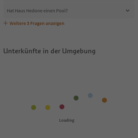
Hat Haus Hedone einen Pool?
Weitere
3
Fragen anzeigen
Erhalten die Gäste von Haus Hedone einen Südtirol
Sind Haustiere in der Unterkunft Haus Hedone erlaubt?
Welche Services bietet Haus Hedone?
Guestpass?
Unterkünfte in der Umgebung