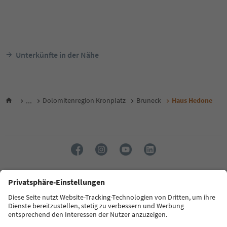
Unterkünfte in der Nähe
...
Dolomitenregion Kronplatz
Bruneck
Haus Hedone
Sprache: Deutsch
FAQ
Kontakt
Presse
MICE
Datenschutzerklärung
AGB
Impressum
Cookie Policy
Film commission
Über uns