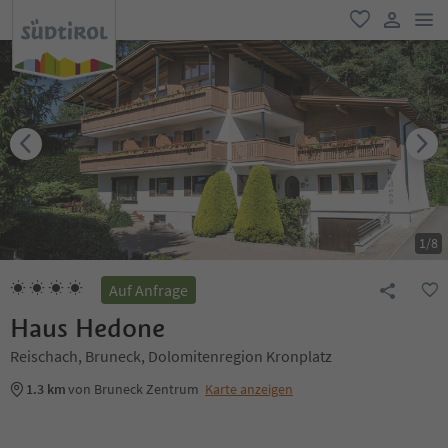
men
favorit
user lin
1
/
8
Auf Anfrage
Haus Hedone
Reischach, Bruneck, Dolomitenregion Kronplatz
1.3 km
von Bruneck Zentrum
Karte anzeigen