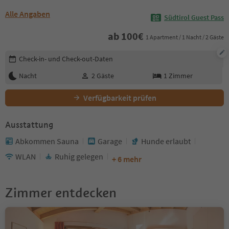
Alle Angaben
Südtirol Guest Pass
ab
100
€
1 Apartment / 1 Nacht / 2 Gäste
Buchungsdetails bearbeiten
Check-in- und Check-out-Daten
Nacht
2
Gäste
1
Zimmer
Verfügbarkeit prüfen
Ausstattung
Abkommen Sauna
Garage
Hunde erlaubt
WLAN
Ruhig gelegen
+ 6 mehr
Zimmer entdecken