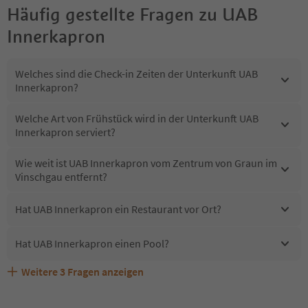
Häufig gestellte Fragen zu
UAB
Innerkapron
Welches sind die Check-in Zeiten der Unterkunft UAB
Innerkapron?
Welche Art von Frühstück wird in der Unterkunft UAB
Innerkapron serviert?
Wie weit ist UAB Innerkapron vom Zentrum von Graun im
Vinschgau entfernt?
Hat UAB Innerkapron ein Restaurant vor Ort?
Hat UAB Innerkapron einen Pool?
Weitere
3
Fragen anzeigen
Sind Haustiere in der Unterkunft UAB Innerkapron
Erhalten die Gäste von UAB Innerkapron einen Südtirol
Welche Services bietet UAB Innerkapron?
erlaubt?
Guestpass?