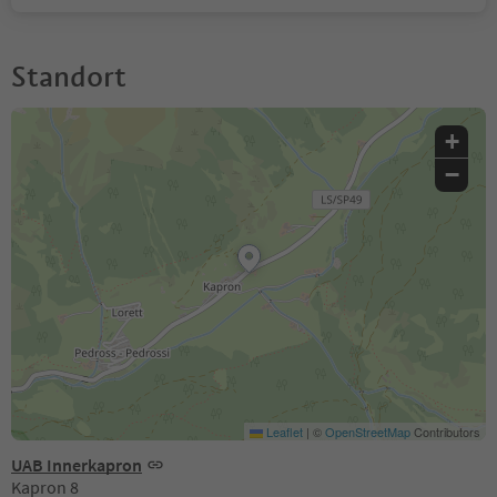
Standort
+
−
Leaflet
|
©
OpenStreetMap
Contributors
UAB Innerkapron
Kapron 8