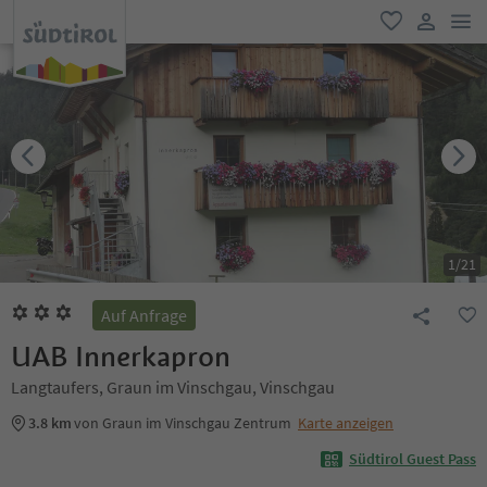
men
favorit
user lin
1
/
21
Auf Anfrage
UAB Innerkapron
Langtaufers, Graun im Vinschgau, Vinschgau
3.8 km
von Graun im Vinschgau Zentrum
Karte anzeigen
Südtirol Guest Pass