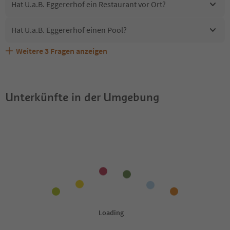
Hat U.a.B. Eggererhof ein Restaurant vor Ort?
Hat U.a.B. Eggererhof einen Pool?
Weitere
3
Fragen anzeigen
Sind Haustiere in der Unterkunft U.a.B. Eggererhof
Erhalten die Gäste von U.a.B. Eggererhof einen Südtirol
Welche Services bietet U.a.B. Eggererhof?
erlaubt?
Guestpass?
Unterkünfte in der Umgebung