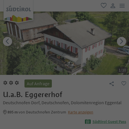
men
favorit
user lin
1
/
10
Auf Anfrage
U.a.B. Eggererhof
Deutschnofen Dorf, Deutschnofen, Dolomitenregion Eggental
895 m
von Deutschnofen Zentrum
Karte anzeigen
Südtirol Guest Pass