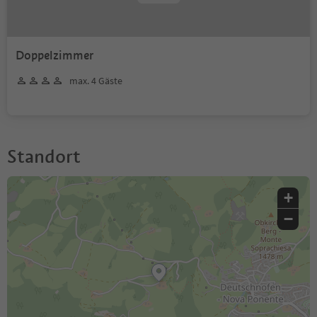
Doppelzimmer
max. 4 Gäste
Standort
+
−