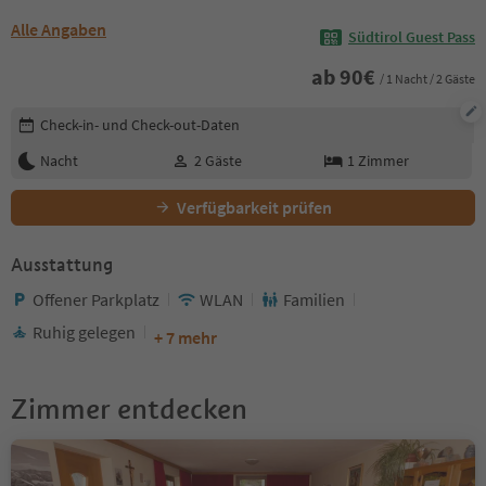
Alle Angaben
Südtirol Guest Pass
ab
90
€
/ 1 Nacht / 2 Gäste
Buchungsdetails bearbeiten
Check-in- und Check-out-Daten
Nacht
2
Gäste
1
Zimmer
Verfügbarkeit prüfen
Ausstattung
Offener Parkplatz
WLAN
Familien
Ruhig gelegen
+ 7 mehr
Zimmer entdecken