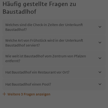
Häufig gestellte Fragen zu
Baustadlhof
Welches sind die Check-in Zeiten der Unterkunft
Baustadlhof?
Welche Art von Frühstück wird in der Unterkunft
Baustadlhof serviert?
Wie weit ist Baustadlhof vom Zentrum von Pfalzen
entfernt?
Hat Baustadlhof ein Restaurant vor Ort?
Hat Baustadlhof einen Pool?
Weitere
3
Fragen anzeigen
Erhalten die Gäste von Baustadlhof einen Südtirol
Sind Haustiere in der Unterkunft Baustadlhof erlaubt?
Welche Services bietet Baustadlhof?
Guestpass?