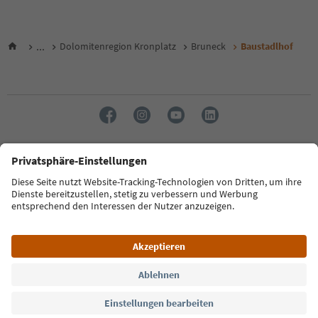
...
Dolomitenregion Kronplatz
Bruneck
Baustadlhof
Sprache: Deutsch
FAQ
Kontakt
Presse
MICE
Datenschutzerklärung
AGB
Impressum
Cookie Policy
Film commission
Über uns
Zugänglichkeitserklärung
Südtirol B2B
© 2026 IDM Südtirol