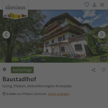
men
favorit
user lin
1
/
8
Auf Anfrage
Baustadlhof
Issing, Pfalzen, Dolomitenregion Kronplatz
2.4 km
von Pfalzen Zentrum
Karte anzeigen