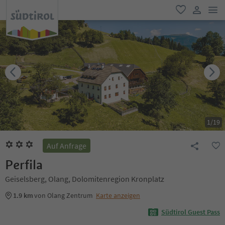
men
favorit
user lin
1
/
19
Auf Anfrage
Perfila
Geiselsberg, Olang, Dolomitenregion Kronplatz
1.9 km
von Olang Zentrum
Karte anzeigen
Südtirol Guest Pass