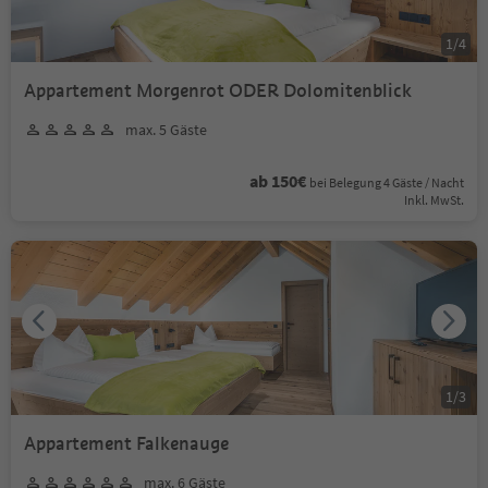
1
/
4
Appartement Morgenrot ODER Dolomitenblick
max. 5 Gäste
ab 150€
bei Belegung 4 Gäste / Nacht
Inkl. MwSt.
1
/
3
Appartement Falkenauge
max. 6 Gäste