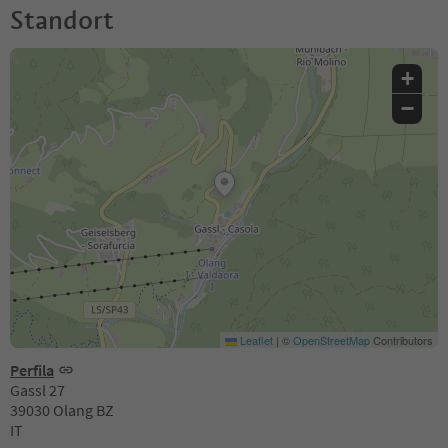
Standort
+
−
Leaflet
|
©
OpenStreetMap
Contributors
Perfila
Gassl 27
39030 Olang BZ
IT