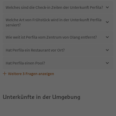
Welches sind die Check-in Zeiten der Unterkunft Perfila?
Welche Art von Frühstück wird in der Unterkunft Perfila
serviert?
Wie weit ist Perfila vom Zentrum von Olang entfernt?
Hat Perfila ein Restaurant vor Ort?
Hat Perfila einen Pool?
Weitere
3
Fragen anzeigen
Sind Haustiere in der Unterkunft Perfila erlaubt?
Welche Services bietet Perfila?
Erhalten die Gäste von Perfila einen Südtirol Guestpass?
Unterkünfte in der Umgebung