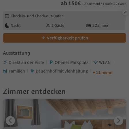
ab
150
€
1 Apartment / 1 Nacht / 2 Gäste
Buchungsdetails bearbeiten
Check-in- und Check-out-Daten
Nacht
2
Gäste
1
Zimmer
Verfügbarkeit prüfen
Ausstattung
Direkt an der Piste
Offener Parkplatz
WLAN
Familien
Bauernhof mit Viehhaltung
+ 11 mehr
Zimmer entdecken