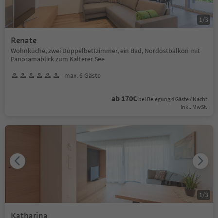
1
/
3
Renate
Wohnküche, zwei Doppelbettzimmer, ein Bad, Nordostbalkon mit
Panoramablick zum Kalterer See
max. 6 Gäste
ab 170€
bei Belegung 4 Gäste / Nacht
Inkl. MwSt.
1
/
3
Katharina