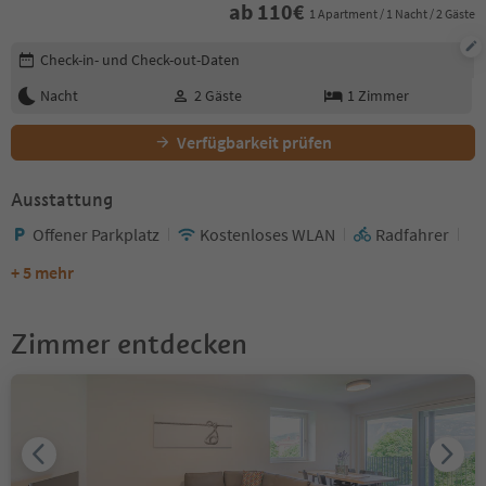
ab
110
€
1 Apartment / 1 Nacht / 2 Gäste
Buchungsdetails bearbeiten
Check-in- und Check-out-Daten
Nacht
2
Gäste
1
Zimmer
Verfügbarkeit prüfen
Ausstattung
Offener Parkplatz
Kostenloses WLAN
Radfahrer
+ 5 mehr
Zimmer entdecken