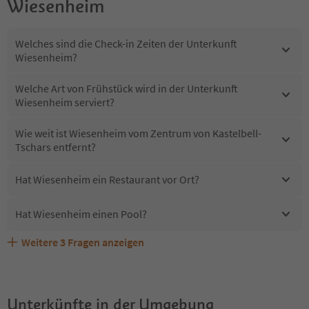
Wiesenheim
Welches sind die Check-in Zeiten der Unterkunft
Wiesenheim?
Welche Art von Frühstück wird in der Unterkunft
Wiesenheim serviert?
Wie weit ist Wiesenheim vom Zentrum von Kastelbell-
Tschars entfernt?
Hat Wiesenheim ein Restaurant vor Ort?
Hat Wiesenheim einen Pool?
Weitere
3
Fragen anzeigen
Erhalten die Gäste von Wiesenheim einen Südtirol
Sind Haustiere in der Unterkunft Wiesenheim erlaubt?
Welche Services bietet Wiesenheim?
Guestpass?
Unterkünfte in der Umgebung