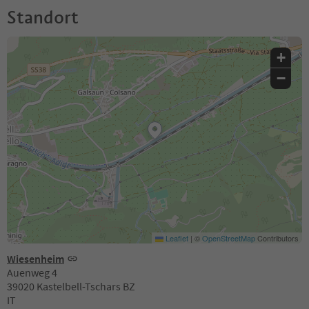
Standort
+
−
Leaflet
|
©
OpenStreetMap
Contributors
Wiesenheim
Auenweg 4
39020 Kastelbell-Tschars BZ
IT