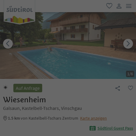
men
favorit
user lin
1
/
6
Auf Anfrage
Wiesenheim
Galsaun, Kastelbell-Tschars, Vinschgau
1.5 km
von Kastelbell-Tschars Zentrum
Karte anzeigen
Südtirol Guest Pass