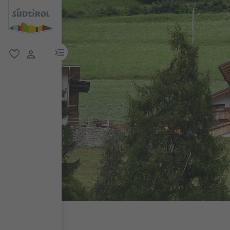
menu link
favorit
user link