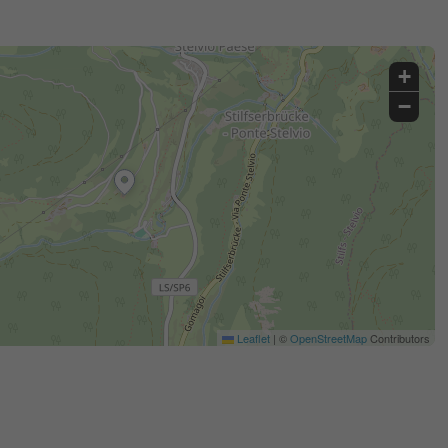
+
−
Leaflet
|
©
OpenStreetMap
Contributors