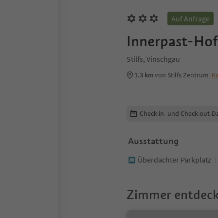
Auf Anfrage
Innerpast-Hof
Stilfs, Vinschgau
1.3 km
von Stilfs Zentrum
Ka
Buchungsdetails bearbeiten
Check-in- und Check-out-D
Ausstattung
Überdachter Parkplatz
Zimmer entdec