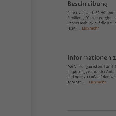
Beschreibung
Ferien auf ca. 1450 Höhenm
familiengeführter Bergbaue
Panoramablick auf die umlie
Hekti
...
Lies mehr
Informationen 
Der Vinschgau ist ein Land
emporragt, ist nur der Anfa
Rad oder zu Fuß auf den Weg
geprägt v
...
Lies mehr