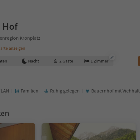
r Hof
tenregion Kronplatz
arte anzeigen
aten
Nacht
2
Gäste
1
Zimmer
LAN
Familien
Ruhig gelegen
Bauernhof mit Viehhal
ken