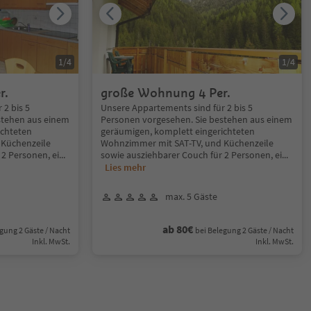
1
/
4
1
/
4
r.
große Wohnung 4 Per.
 2 bis 5
Unsere Appartements sind für 2 bis 5
stehen aus einem
Personen vorgesehen. Sie bestehen aus einem
ichteten
geräumigen, komplett eingerichteten
 Küchenzeile
Wohnzimmer mit SAT-TV, und Küchenzeile
 2 Personen, ei
...
sowie ausziehbarer Couch für 2 Personen, ei
...
Lies mehr
max. 5 Gäste
ab 80€
gung 2 Gäste / Nacht
bei Belegung 2 Gäste / Nacht
Inkl. MwSt.
Inkl. MwSt.