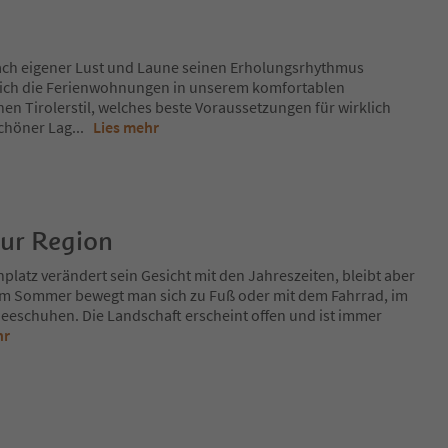
ach eigener Lust und Laune seinen Erholungsrhythmus
ich die Ferienwohnungen in unserem komfortablen
n Tirolerstil, welches beste Voraussetzungen für wirklich
chöner Lag
...
Lies mehr
zur Region
platz verändert sein Gesicht mit den Jahreszeiten, bleibt aber
Im Sommer bewegt man sich zu Fuß oder mit dem Fahrrad, im
eeschuhen. Die Landschaft erscheint offen und ist immer
hr