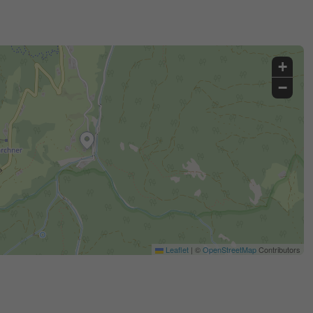
+
−
Leaflet
|
©
OpenStreetMap
Contributors