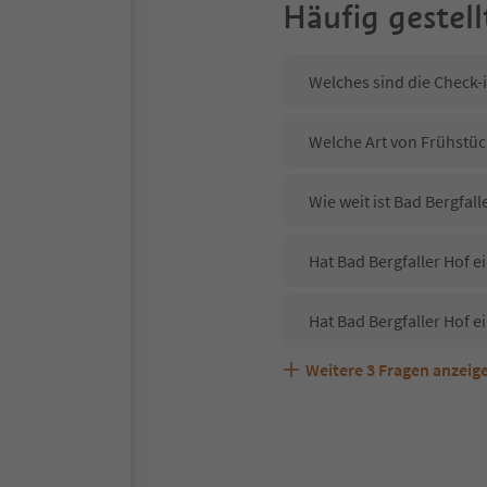
Häufig gestell
Welches sind die Check-i
Welche Art von Frühstück
Wie weit ist Bad Bergfal
Hat Bad Bergfaller Hof e
Hat Bad Bergfaller Hof e
Weitere
3
Fragen anzeig
Sind Haustiere in der Un
Welche Services bietet B