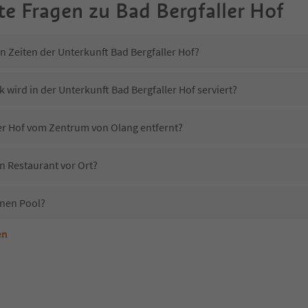
te Fragen zu
Bad Bergfaller Hof
n Zeiten der Unterkunft Bad Bergfaller Hof?
 wird in der Unterkunft Bad Bergfaller Hof serviert?
ler Hof vom Zentrum von Olang entfernt?
in Restaurant vor Ort?
inen Pool?
en
terkunft Bad Bergfaller Hof erlaubt?
ad Bergfaller Hof?
Erhalten die Gäste von Bad Bergfaller Hof einen Südtirol Guestpass?