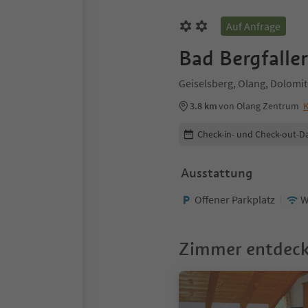
Auf Anfrage
Bad Bergfalle
Geiselsberg, Olang, Dolomi
3.8 km
von Olang Zentrum
K
Buchungsdetails bearbeiten
Check-in- und Check-out-D
Ausstattung
Offener Parkplatz
W
Zimmer entdec