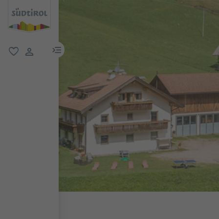
menu link
favorit
user link