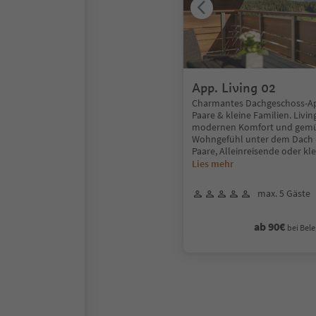
App. Living 02
Charmantes Dachgeschoss-Ap
Paare & kleine Familien. Livin
modernen Komfort und gemü
Wohngefühl unter dem Dach –
Paare, Alleinreisende oder kl
Lies mehr
max. 5 Gäste
ab 90€
bei Bele