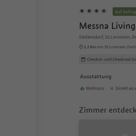
Auf Anfra
Messna Living
Stefansdorf, St.Lorenzen, 
2.2 km
von St.Lorenzen Zen
Buchungsdetails bearbeiten
Check-in- und Check-out-D
Ausstattung
Wellness
Direkt an 
Zimmer entdec