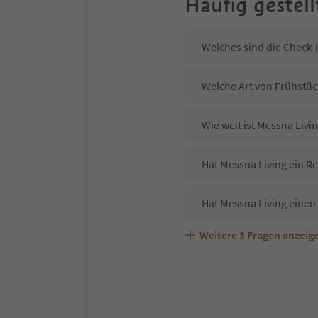
Häufig gestell
Welches sind die Check-
Welche Art von Frühstück
Wie weit ist Messna Liv
Hat Messna Living ein Re
Hat Messna Living einen
Weitere
3
Fragen anzeig
Sind Haustiere in der Un
Welche Services bietet 