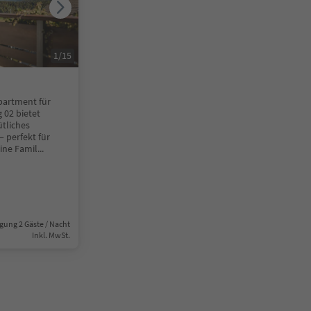
1
/
15
artment für
g 02 bietet
tliches
 perfekt für
eine Famil
...
gung 2 Gäste / Nacht
Inkl. MwSt.