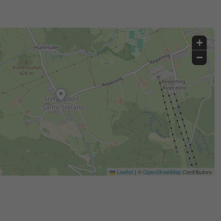
+
−
Leaflet
|
©
OpenStreetMap
Contributors