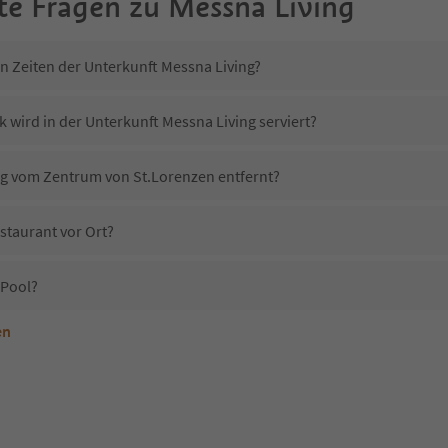
te Fragen zu
Messna Living
in Zeiten der Unterkunft Messna Living?
 wird in der Unterkunft Messna Living serviert?
ing vom Zentrum von St.Lorenzen entfernt?
staurant vor Ort?
 Pool?
en
terkunft Messna Living erlaubt?
Messna Living?
Erhalten die Gäste von Messna Living einen Südtirol Guestpass?