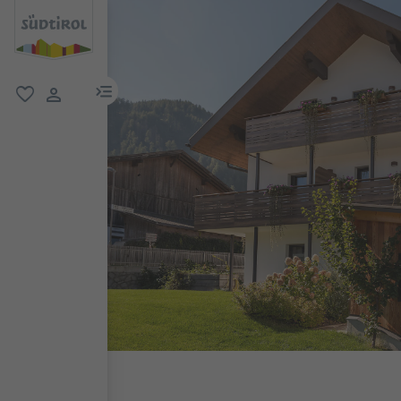
menu link
favorit
user link