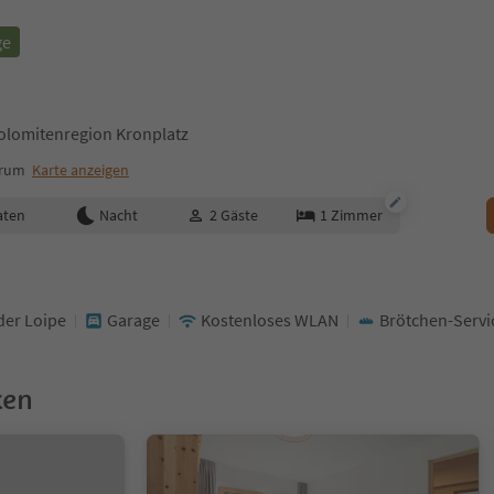
ge
Dolomitenregion Kronplatz
trum
Karte anzeigen
aten
Nacht
2
Gäste
1
Zimmer
der Loipe
Garage
Kostenloses WLAN
Brötchen-Servi
ken