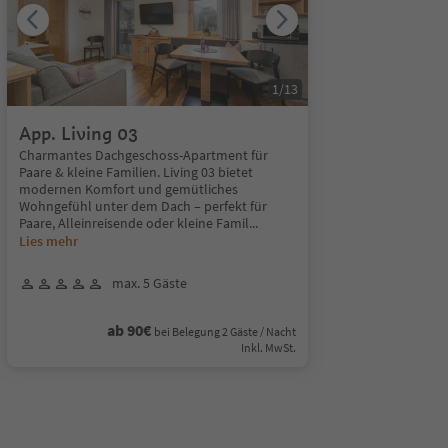
1
/
13
App. Living 03
Charmantes Dachgeschoss-Apartment für
Paare & kleine Familien. Living 03 bietet
modernen Komfort und gemütliches
Wohngefühl unter dem Dach – perfekt für
Paare, Alleinreisende oder kleine Famil
...
Lies mehr
max. 5 Gäste
ab 90€
bei Belegung 2 Gäste / Nacht
Inkl. MwSt.