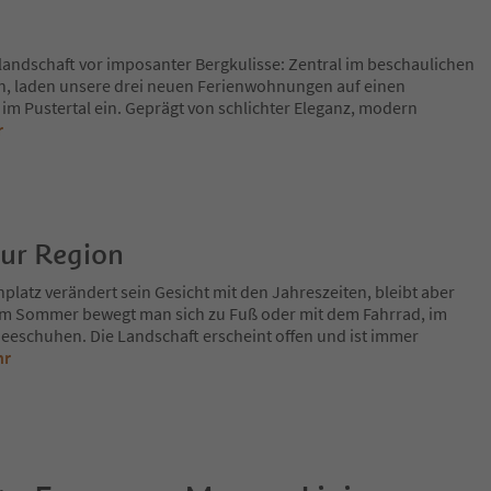
landschaft vor imposanter Bergkulisse: Zentral im beschaulichen
n, laden unsere drei neuen Ferienwohnungen auf einen
 im Pustertal ein. Geprägt von schlichter Eleganz, modern
r
zur Region
platz verändert sein Gesicht mit den Jahreszeiten, bleibt aber
Im Sommer bewegt man sich zu Fuß oder mit dem Fahrrad, im
eeschuhen. Die Landschaft erscheint offen und ist immer
hr