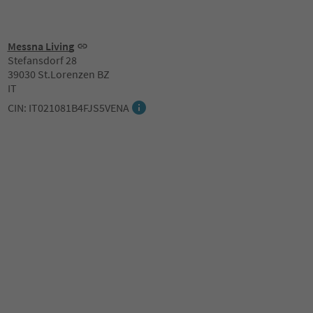
Messna Living
Stefansdorf 28
39030 St.Lorenzen BZ
IT
CIN: IT021081B4FJS5VENA