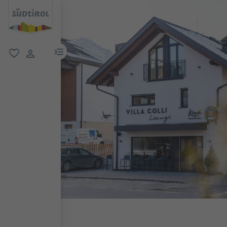
menu link
favorit
user link