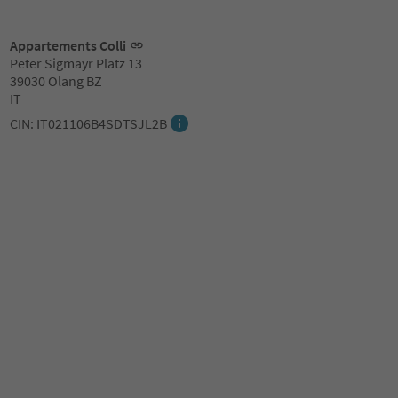
Appartements Colli
Peter Sigmayr Platz 13
39030 Olang BZ
IT
CIN: IT021106B4SDTSJL2B