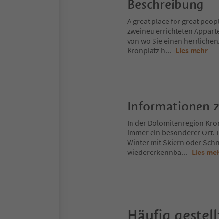
Beschreibung
A great place for great peo
zweineu errichteten Appart
von wo Sie einen herrliche
Kronplatz h
...
Lies mehr
Informationen 
In der Dolomitenregion Kron
immer ein besonderer Ort. 
Winter mit Skiern oder Schn
wiedererkennba
...
Lies me
Häufig gestell