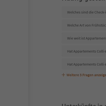
Welches sind die Check-
Welche Art von Frühstück
Wie weit ist Appartemen
Hat Appartements Colli e
Hat Appartements Colli 
Weitere
3
Fragen anzeig
Sind Haustiere in der Un
Welche Services bietet 