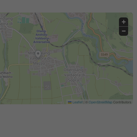
+
−
Leaflet
|
©
OpenStreetMap
Contributors