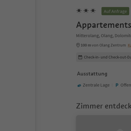
Auf Anfrage
Appartements 
Mitterolang, Olang, Dolomi
100 m
von Olang Zentrum
K
Buchungsdetails bearbeiten
Check-in- und Check-out-D
Ausstattung
Zentrale Lage
Offen
Zimmer entdec