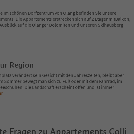
ple Im schönen Dorfzentrum von Olang befinden Sie unsere
ements. Die Appartements erstrecken sich auf 2 EtagenmitBalkon,
nAusblick auf die Olanger Dolomiten und unseren Skihausberg
zur Region
platz verändert sein Gesicht mit den Jahreszeiten, bleibt aber
Im Sommer bewegt man sich zu Fuß oder mit dem Fahrrad, im
eeschuhen. Die Landschaft erscheint offen und ist immer
hr
te Fragen zu
Appartements Colli