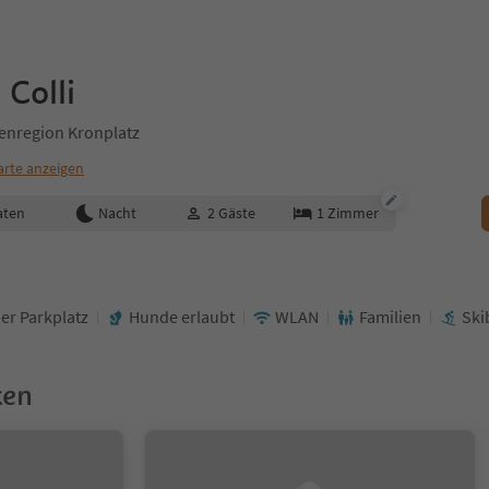
Colli
tenregion Kronplatz
arte anzeigen
aten
Nacht
2
Gäste
1
Zimmer
er Parkplatz
Hunde erlaubt
WLAN
Familien
Ski
ken