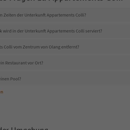
in Zeiten der Unterkunft Appartements Colli?
 wird in der Unterkunft Appartements Colli serviert?
ts Colli vom Zentrum von Olang entfernt?
in Restaurant vor Ort?
einen Pool?
en
terkunft Appartements Colli erlaubt?
Appartements Colli?
Erhalten die Gäste von Appartements Colli einen Südtirol Guestpass?