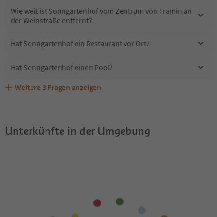
Wie weit ist Sonngartenhof vom Zentrum von Tramin an
der Weinstraße entfernt?
Hat Sonngartenhof ein Restaurant vor Ort?
Hat Sonngartenhof einen Pool?
Weitere
3
Fragen anzeigen
Sind Haustiere in der Unterkunft Sonngartenhof
Erhalten die Gäste von Sonngartenhof einen Südtirol
Welche Services bietet Sonngartenhof?
erlaubt?
Guestpass?
Unterkünfte in der Umgebung