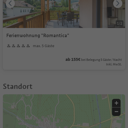
1
/
2
Ferienwohnung "Romantica"
max. 5 Gäste
ab 155€
bei Belegung 5 Gäste / Nacht
Inkl. MwSt.
Standort
+
−