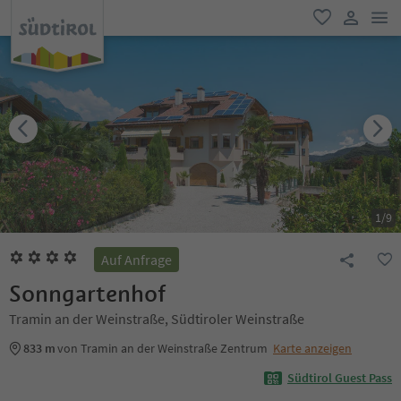
men
favorit
user lin
1
/
9
Auf Anfrage
Sonngartenhof
Tramin an der Weinstraße, Südtiroler Weinstraße
833 m
von Tramin an der Weinstraße Zentrum
Karte anzeigen
Südtirol Guest Pass