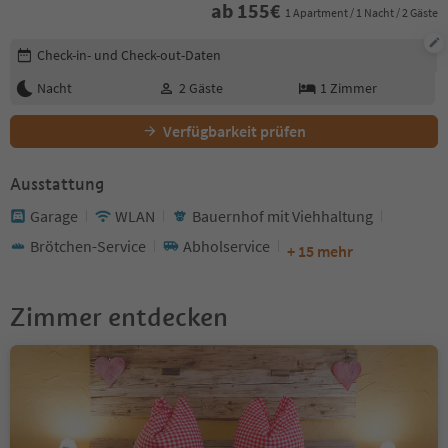
ab
155
€
1 Apartment / 1 Nacht / 2 Gäste
Buchungsdetails bearbeiten
Check-in- und Check-out-Daten
Nacht
2
Gäste
1
Zimmer
Verfügbarkeit prüfen
Ausstattung
Garage
WLAN
Bauernhof mit Viehhaltung
Brötchen-Service
Abholservice
+ 15 mehr
Zimmer entdecken