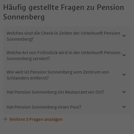
Häufig gestellte Fragen zu
Pension
Sonnenberg
Welches sind die Check-in Zeiten der Unterkunft Pension
Sonnenberg?
Welche Art von Frühstück wird in der Unterkunft Pension
Sonnenberg serviert?
Wie weit ist Pension Sonnenberg vom Zentrum von
Schlanders entfernt?
Hat Pension Sonnenberg ein Restaurant vor Ort?
Hat Pension Sonnenberg einen Pool?
Weitere
3
Fragen anzeigen
Sind Haustiere in der Unterkunft Pension Sonnenberg
Erhalten die Gäste von Pension Sonnenberg einen
Welche Services bietet Pension Sonnenberg?
erlaubt?
Südtirol Guestpass?