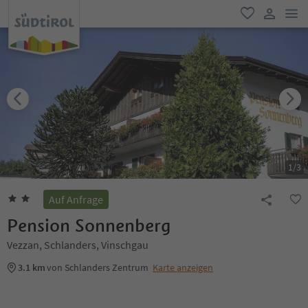
men
favorit
user lin
1
/
3
Auf Anfrage
Pension Sonnenberg
Vezzan, Schlanders, Vinschgau
3.1 km
von Schlanders Zentrum
Karte anzeigen