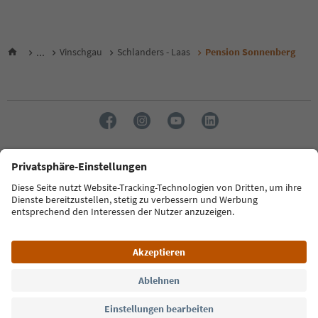
...
Vinschgau
Schlanders - Laas
Pension Sonnenberg
Sprache: Deutsch
FAQ
Kontakt
Presse
MICE
Datenschutzerklärung
AGB
Impressum
Cookie Policy
Film commission
Über uns
Zugänglichkeitserklärung
Südtirol B2B
© 2026 IDM Südtirol