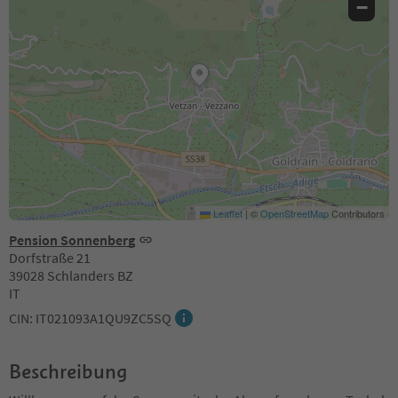
−
Leaflet
|
©
OpenStreetMap
Contributors
Pension Sonnenberg
Dorfstraße 21
39028 Schlanders BZ
IT
CIN: IT021093A1QU9ZC5SQ
Beschreibung