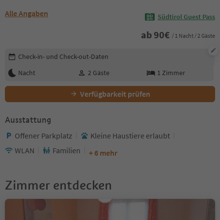
Alle Angaben
Südtirol Guest Pass
ab
90
€
/ 1 Nacht / 2 Gäste
Buchungsdetails bearbeiten
Check-in- und Check-out-Daten
Nacht
2
Gäste
1
Zimmer
Verfügbarkeit prüfen
Ausstattung
Offener Parkplatz
Kleine Haustiere erlaubt
WLAN
Familien
+ 6 mehr
Zimmer entdecken