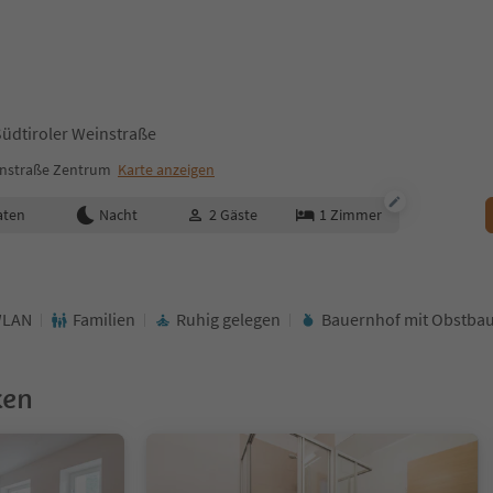
Südtiroler Weinstraße
instraße Zentrum
Karte anzeigen
aten
Nacht
2
Gäste
1
Zimmer
LAN
Familien
Ruhig gelegen
Bauernhof mit Obstba
ken