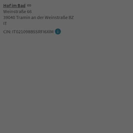
Hof im Bad
Weinstraße 66
39040 Tramin an der Weinstraße BZ
IT
CIN: IT021098B5SRFI6XIM