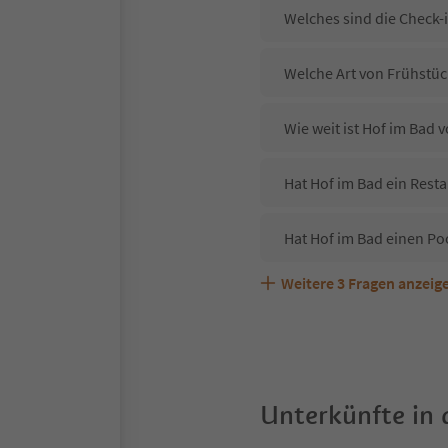
Welches sind die Check-
Welche Art von Frühstück
Wie weit ist Hof im Bad
Hat Hof im Bad ein Resta
Hat Hof im Bad einen Po
Weitere
3
Fragen anzeig
Sind Haustiere in der Un
Welche Services bietet 
Unterkünfte in