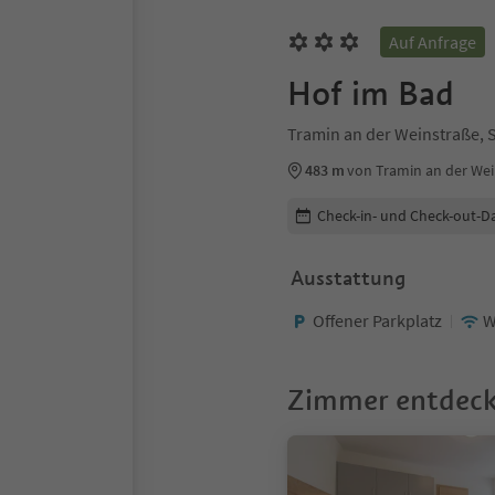
Auf Anfrage
Hof im Bad
Tramin an der Weinstraße, 
483 m
von Tramin an der We
Buchungsdetails bearbeiten
Check-in- und Check-out-D
Ausstattung
Offener Parkplatz
W
Zimmer entdec