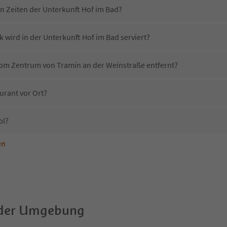
in Zeiten der Unterkunft Hof im Bad?
 wird in der Unterkunft Hof im Bad serviert?
 vom Zentrum von Tramin an der Weinstraße entfernt?
urant vor Ort?
ol?
en
terkunft Hof im Bad erlaubt?
Hof im Bad?
Erhalten die Gäste von Hof im Bad einen Südtirol Guestpass?
 der Umgebung