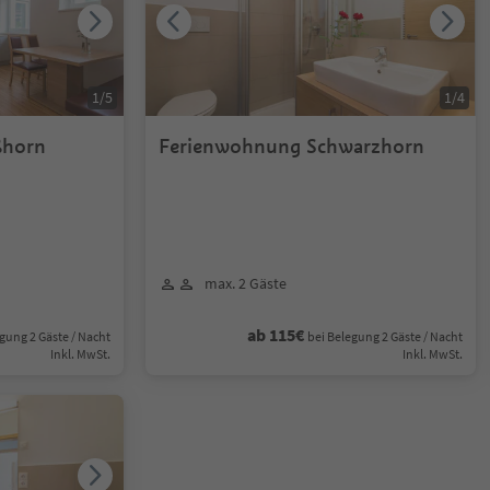
1
/
5
1
/
4
ßhorn
Ferienwohnung Schwarzhorn
max. 2 Gäste
ab 115€
gung 2 Gäste / Nacht
bei Belegung 2 Gäste / Nacht
Inkl. MwSt.
Inkl. MwSt.