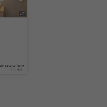
1
/
7
gung 2 Gäste / Nacht
Inkl. MwSt.