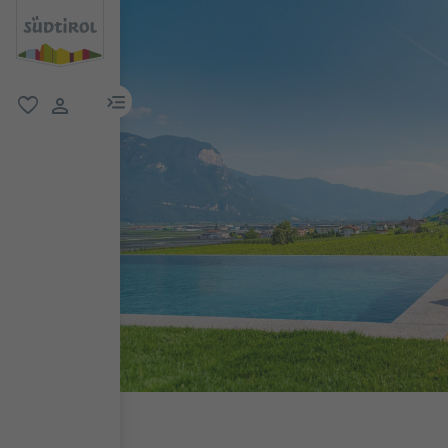
menu link
favorit
user link