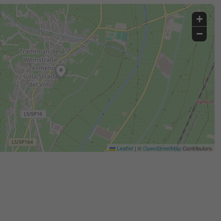
+
−
Leaflet
|
©
OpenStreetMap
Contributors