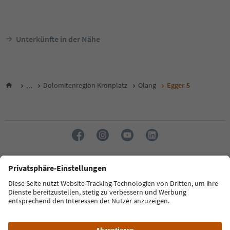
Unterkünfte in der Nähe
...
Dolomitenregion Kronplatz
Olang
Egger 5
Sprache: Deutsch
FAQ
Kontakt
Presse
MICE
Datenschutzerklärung
AGB
Impressum
Cookie Policy
Film commission
Über uns
Zugänglichkeitserklärung
Südtirol B2B