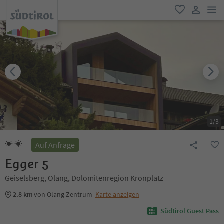
men
favorit
user lin
1
/
3
Auf Anfrage
Egger 5
Geiselsberg, Olang, Dolomitenregion Kronplatz
2.8 km
von Olang Zentrum
Karte anzeigen
Südtirol Guest Pass