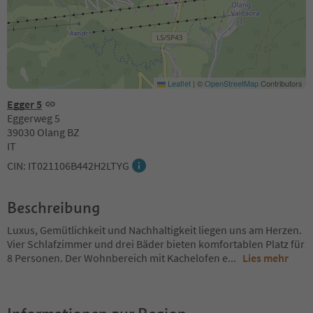
Leaflet
|
©
OpenStreetMap
Contributors
Egger 5
Eggerweg 5
39030 Olang BZ
IT
CIN: IT021106B442H2LTYG
Beschreibung
Luxus, Gemütlichkeit und Nachhaltigkeit liegen uns am Herzen.
Vier Schlafzimmer und drei Bäder bieten komfortablen Platz für
8 Personen. Der Wohnbereich mit Kachelofen e
...
Lies mehr