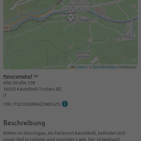
Leaflet
|
©
OpenStreetMap
Contributors
Panoramahof
Alte Straße 19B
39020 Kastelbell-Tschars BZ
IT
CIN: IT021018B5AZ3NOSZS
Beschreibung
Mitten im Vinschgau, im Ferienort Kastelbell, befindet sich
unser Hof in ruhiger und sonniger Lage. Der Urlaubsort