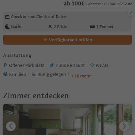
ab
100
€
1 Apartment / 1 Nacht / 2 Gäste
Buchungsdetails bearbeiten
Check-in- und Check-out-Daten
Nacht
2
Gäste
1
Zimmer
Verfügbarkeit prüfen
Ausstattung
Offener Parkplatz
Hunde erlaubt
WLAN
Familien
Ruhig gelegen
+ 10 mehr
Zimmer entdecken