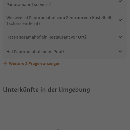
Panoramahof serviert?
Wie weit ist Panoramahof vom Zentrum von Kastelbell-
Tschars entfernt?
Hat Panoramahof ein Restaurant vor Ort?
Hat Panoramahof einen Pool?
Weitere
3
Fragen anzeigen
Erhalten die Gäste von Panoramahof einen Südtirol
Sind Haustiere in der Unterkunft Panoramahof erlaubt?
Welche Services bietet Panoramahof?
Guestpass?
Unterkünfte in der Umgebung