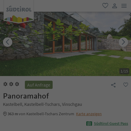
men
favorit
user lin
1
/
15
Auf Anfrage
Panoramahof
Kastelbell, Kastelbell-Tschars, Vinschgau
363 m
von Kastelbell-Tschars Zentrum
Karte anzeigen
Südtirol Guest Pass