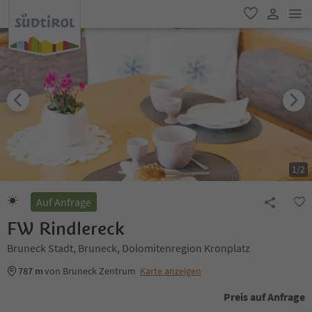
men
favorit
user lin
1
/
2
Auf Anfrage
FW Rindlereck
Bruneck Stadt, Bruneck, Dolomitenregion Kronplatz
787 m
von Bruneck Zentrum
Karte anzeigen
Preis auf Anfrage