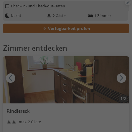
Buchungsdetails bearbeiten
Check-in- und Check-out-Daten
Nacht
2
Gäste
1
Zimmer
Verfügbarkeit prüfen
Zimmer entdecken
1
/
2
Rindlereck
max. 2 Gäste