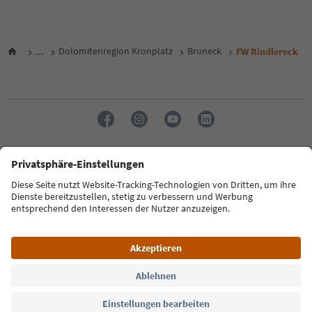
...
Dolomitenregion Kronplatz
Bruneck
FW Rindlereck
Sprache: Deutsch
FAQ
Kontakt
Presse
MICE
Datenschutzerklärung
AGB
Impressum
Cookie Policy
Film commission
Über uns
Zugänglichkeitserklärung
Südtirol B2B
© 2026 IDM Südtirol