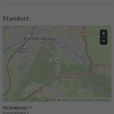
Standort
+
−
Leaflet
|
©
OpenStreetMap
Contributors
FW Rindlereck
Kronplatzweg 1