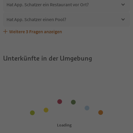
Hat App. Schatzer ein Restaurant vor Ort?
Hat App. Schatzer einen Pool?
Weitere
3
Fragen anzeigen
Erhalten die Gäste von App. Schatzer einen Südtirol
Sind Haustiere in der Unterkunft App. Schatzer erlaubt?
Welche Services bietet App. Schatzer?
Guestpass?
Unterkünfte in der Umgebung