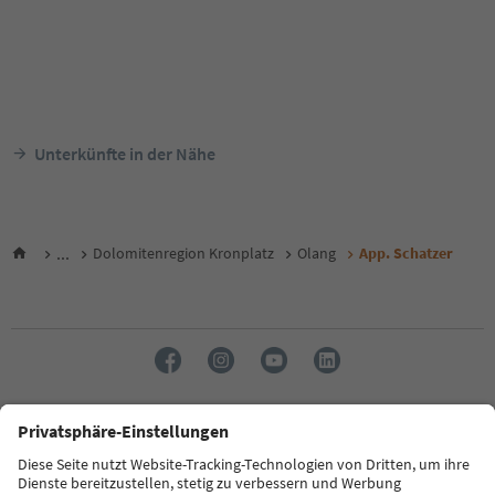
Unterkünfte in der Nähe
...
Dolomitenregion Kronplatz
Olang
App. Schatzer
Sprache: Deutsch
FAQ
Kontakt
Presse
MICE
Datenschutzerklärung
AGB