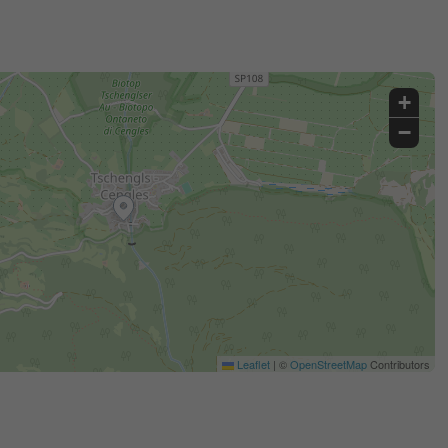
+
−
Leaflet
|
©
OpenStreetMap
Contributors