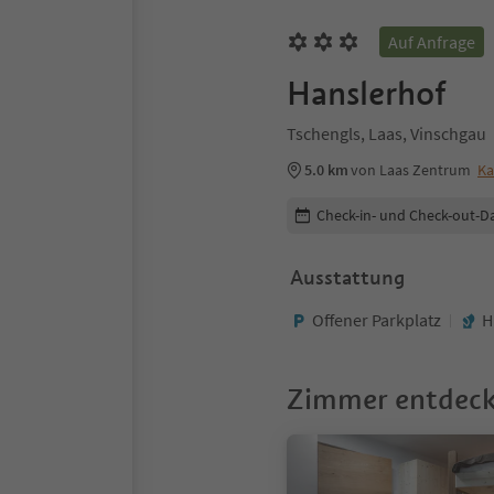
Auf Anfrage
Hanslerhof
Tschengls, Laas, Vinschgau
5.0 km
von Laas Zentrum
Ka
Buchungsdetails bearbeiten
Check-in- und Check-out-D
Ausstattung
Offener Parkplatz
H
Zimmer entdec