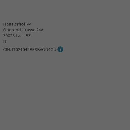
Hanslerhof
Oberdorfstrasse 24A
39023 Laas BZ
IT
CIN: IT021042B5SBVOD4GU