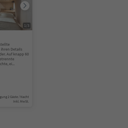
1
/
3
tellte
 ihren Details
der. Auf knapp 60
etrennte
chte, ei
...
gung 2 Gäste / Nacht
Inkl. MwSt.