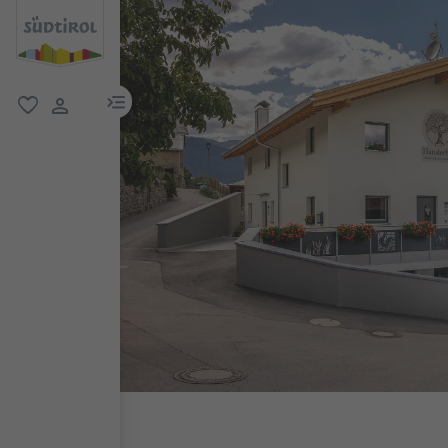
menu link
favorit
user link