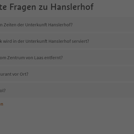
te Fragen zu
Hanslerhof
in Zeiten der Unterkunft Hanslerhof?
 wird in der Unterkunft Hanslerhof serviert?
 vom Zentrum von Laas entfernt?
urant vor Ort?
ol?
en
terkunft Hanslerhof erlaubt?
Hanslerhof?
Erhalten die Gäste von Hanslerhof einen Südtirol Guestpass?