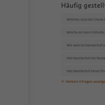
Häufig gestell
Welches sind die Check-
Welche Art von Frühstück
Wie weit ist Hanslerhof
Hat Hanslerhof ein Resta
Hat Hanslerhof einen Po
Weitere
3
Fragen anzeig
Sind Haustiere in der Un
Welche Services bietet 