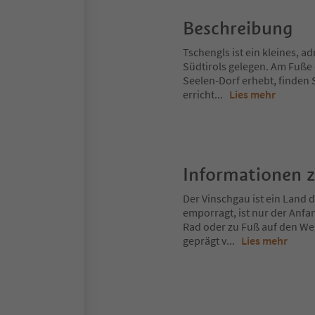
Beschreibung
Tschengls ist ein kleines, 
Südtirols gelegen. Am Fuße 
Seelen-Dorf erhebt, finden
erricht
...
Lies mehr
Informationen 
Der Vinschgau ist ein Land
emporragt, ist nur der Anfa
Rad oder zu Fuß auf den Weg
geprägt v
...
Lies mehr