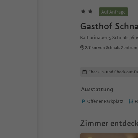
Auf Anfrage
Gasthof Schna
Katharinaberg, Schnals, Vi
2.7 km
von Schnals Zentrum
Buchungsdetails bearbeiten
Check-in- und Check-out-D
Ausstattung
Offener Parkplatz
F
Zimmer entdec