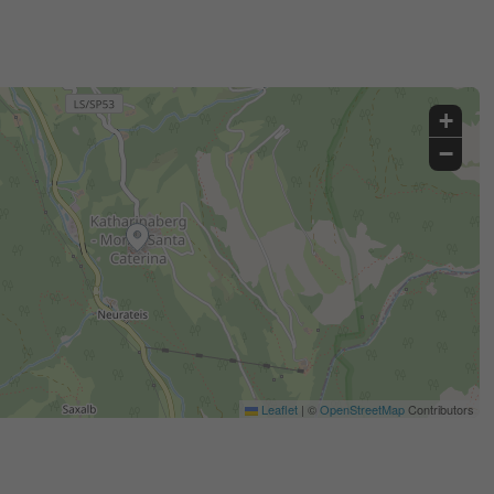
+
−
Leaflet
|
©
OpenStreetMap
Contributors