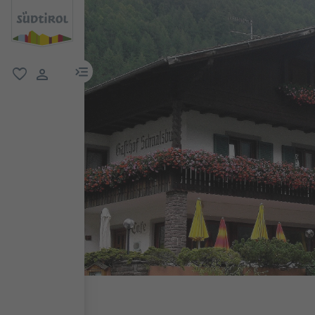
menu link
favorit
user link