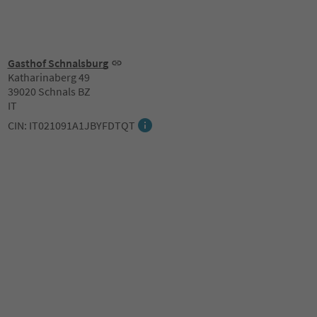
Gasthof Schnalsburg
Katharinaberg 49
39020 Schnals BZ
IT
CIN: IT021091A1JBYFDTQT