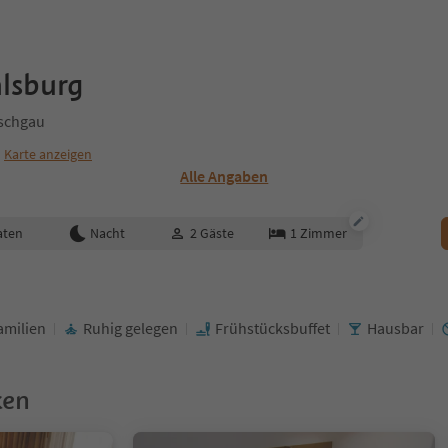
lsburg
nschgau
Karte anzeigen
Alle Angaben
aten
Nacht
2
Gäste
1
Zimmer
amilien
Ruhig gelegen
Frühstücksbuffet
Hausbar
ken