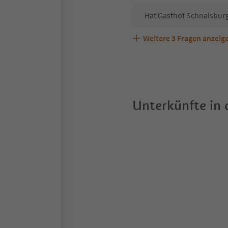
Hat Gasthof Schnalsburg
Weitere
3
Fragen anzeig
Sind Haustiere in der U
Welche Services bietet 
Unterkünfte in