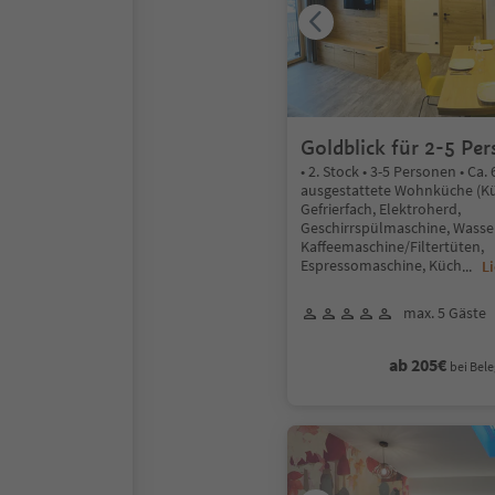
Goldblick für 2-5 Pe
• 2. Stock • 3-5 Personen • Ca. 
ausgestattete Wohnküche (Kü
Gefrierfach, Elektroherd,
Geschirrspülmaschine, Wasse
Kaffeemaschine/Filtertüten,
Espressomaschine, Küch
...
L
max. 5 Gäste
ab 205€
bei Bele