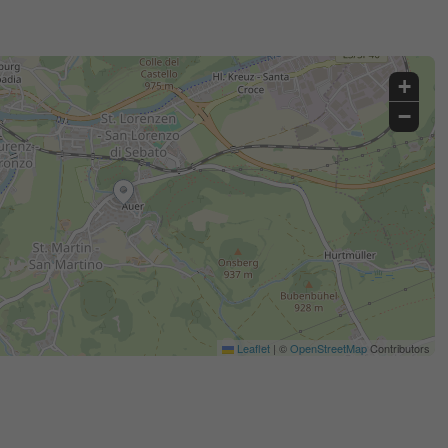
+
−
Leaflet
|
©
OpenStreetMap
Contributors