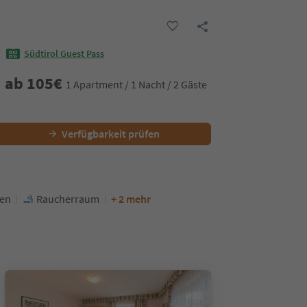
Südtirol Guest Pass
ab
105
€
1 Apartment / 1 Nacht / 2 Gäste
Verfügbarkeit prüfen
ten
Raucherraum
+ 2 mehr