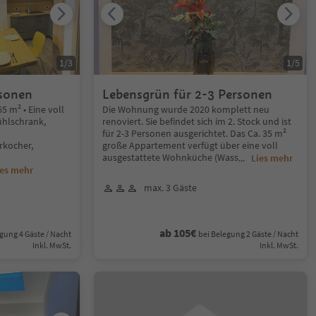
1
/
3
1
/
5
rsonen
Lebensgrün für 2-3 Personen
65 m² • Eine voll
Die Wohnung wurde 2020 komplett neu
hlschrank,
renoviert. Sie befindet sich im 2. Stock und ist
für 2-3 Personen ausgerichtet. Das Ca. 35 m²
rkocher,
große Appartement verfügt über eine voll
ausgestattete Wohnküche (Wass
...
Lies mehr
ies mehr
max. 3 Gäste
ab 105€
gung 4 Gäste / Nacht
bei Belegung 2 Gäste / Nacht
Inkl. MwSt.
Inkl. MwSt.