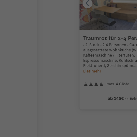
Traumrot für 2-4 Pe
• 2. Stock • 2-4 Personen • Ca. 
ausgestattete Wohnküche (W
Kaffeemaschine /Filtertüten,
Espressomaschine, Kühlschran
Elektroherd, Geschirrspülmas
Lies mehr
max. 4 Gäste
ab 145€
bei Bele