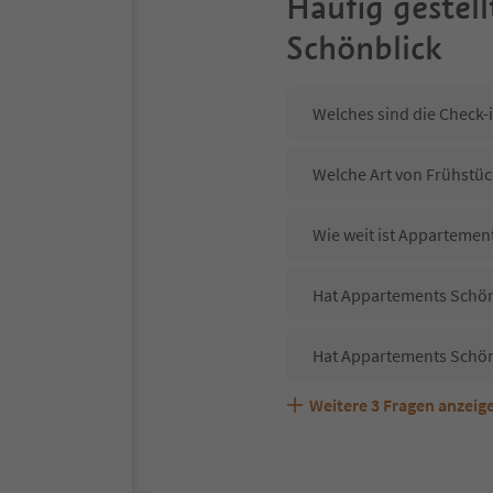
Häufig gestell
Schönblick
Welches sind die Check-
Welche Art von Frühstüc
Wie weit ist Appartemen
Hat Appartements Schönb
Hat Appartements Schön
Weitere
3
Fragen anzeig
Sind Haustiere in der U
Welche Services bietet 