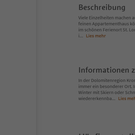
Beschreibung
Viele Einzelheiten machen a
feinen Appartementhaus kön
im schönen Ferienort St. Lo
i
...
Lies mehr
Informationen 
In der Dolomitenregion Kron
immer ein besonderer Ort. 
Winter mit Skiern oder Schn
wiedererkennba
...
Lies me