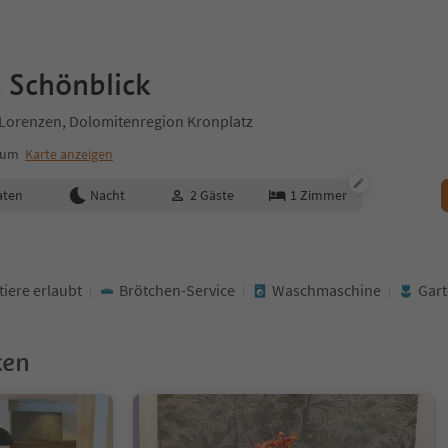
 Schönblick
St.Lorenzen, Dolomitenregion Kronplatz
rum
Karte anzeigen
aten
Nacht
2
Gäste
1
Zimmer
tiere erlaubt
Brötchen-Service
Waschmaschine
Gar
ken