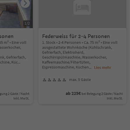
1
/
2
rsonen
Federweiss für 2-4 Personen
45 m² • Eine voll
1. Stock • 2-4 Personen • Ca. 75 m² • Eine voll
asserkocher,
ausgestattete Wohnküche (Kühlschrank,
Gefrierfach, Elektroherd,
k, Gefrierfach,
Geschirrspülmaschine, Wasserkocher,
chine, Küc
...
Kaffeemaschine/Filtertüten,
Espressomaschine, Küchen
...
Lies mehr
max. 5 Gäste
ab 225€
gung 2 Gäste / Nacht
bei Belegung 2 Gäste / Nacht
Inkl. MwSt.
Inkl. MwSt.