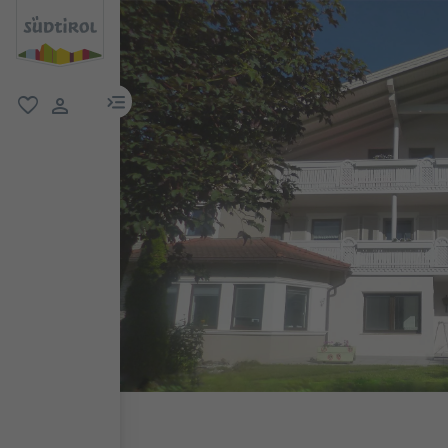
menu link
favorit
user link