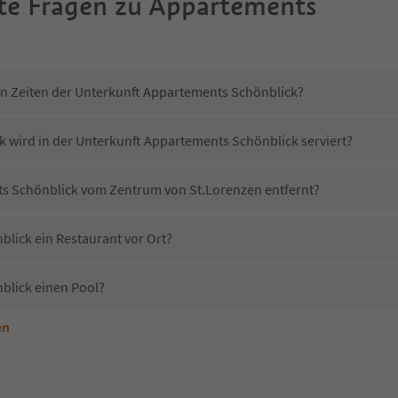
te Fragen zu
Appartements
in Zeiten der Unterkunft Appartements Schönblick?
k wird in der Unterkunft Appartements Schönblick serviert?
ts Schönblick vom Zentrum von St.Lorenzen entfernt?
lick ein Restaurant vor Ort?
blick einen Pool?
en
nterkunft Appartements Schönblick erlaubt?
Appartements Schönblick?
Erhalten die Gäste von Appartements Schönblick einen Südtirol Guestpass?