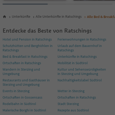
Unterkünfte
Alle Unterkünfte in Ratschings
Alle Bed & Breakf
Entdecke das Beste von Ratschings
Hotel und Pension in Ratschings
Ferienwohnungen in Ratschings
Schutzhütten und Berghöhlen in
Urlaub auf dem Bauernhof in
Ratschings
Ratschings
Bed & Breakfast in Ratschings
Unterkünfte in Ratschings
Ortschaften in Ratschings
Mobilität in Südtirol
Wandern in Sterzing und
Kultur und Sehenswürdigkeiten
Umgebung
in Sterzing und Umgebung
Restaurants und Gasthäuser in
Nachhaltigkeitslabel Südtirol
Sterzing und Umgebung
Events in Sterzing
Wetter in Sterzing
Ortschaften in Gossensass
Ortschaften in Ratschings
Rodelbahn in Südtirol
Stadt Sterzing
Malerische Borghi in Südtirol
Rezepte aus Südtirol