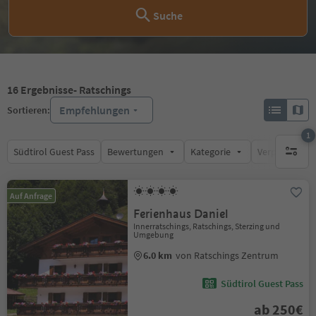
Suche
16
Ergebnisse
- Ratschings
Empfehlungen
Sortieren:
1
Südtirol Guest Pass
Bewertungen
Kategorie
Verpflegungsa
1 aktive
Auf Anfrage
Ferienhaus Daniel
Innerratschings, Ratschings, Sterzing und
Umgebung
6.0 km
von Ratschings Zentrum
Südtirol Guest Pass
ab 250€