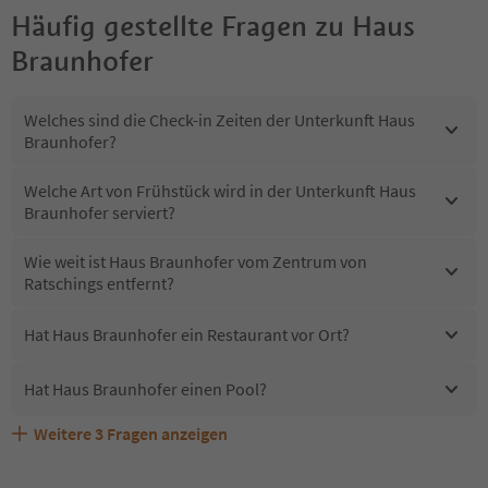
Häufig gestellte Fragen zu
Haus
Braunhofer
Welches sind die Check-in Zeiten der Unterkunft Haus
Braunhofer?
Welche Art von Frühstück wird in der Unterkunft Haus
Braunhofer serviert?
Wie weit ist Haus Braunhofer vom Zentrum von
Ratschings entfernt?
Hat Haus Braunhofer ein Restaurant vor Ort?
Hat Haus Braunhofer einen Pool?
Weitere
3
Fragen anzeigen
Sind Haustiere in der Unterkunft Haus Braunhofer
Erhalten die Gäste von Haus Braunhofer einen Südtirol
Welche Services bietet Haus Braunhofer?
erlaubt?
Guestpass?