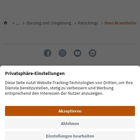
...
Sterzing und Umgebung
Ratschings
Haus Braunhofer
Sprache: Deutsch
FAQ
Kontakt
Presse
MICE
Datenschutzerklärung
AGB
Impressum
Cookie Policy
Film commission
Über uns
Zugänglichkeitserklärung
Südtirol B2B
© 2026 IDM Südtirol