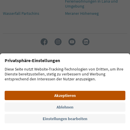
Ferienwohnungen in Lana und
Umgebung
Wasserfall Partschins
Meraner Höhenweg
Sprache: Deutsch
FAQ
Kontakt
Presse
MICE
Datenschutzerklärung
AGB
Impressum
Cookie Policy
Film commission
Über uns
Zugänglichkeitserklärung
Südtirol B2B
© 2026 IDM Südtirol