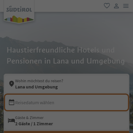
men
favorit
user lin
Haustierfreundliche Hotels und
Pensionen in Lana und Umgebung
Wohin möchtest du reisen?
Lana und Umgebung
Reisedatum wählen
Gäste & Zimmer
2 Gäste / 1 Zimmer