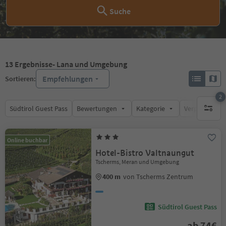
Suche
13
Ergebnisse
- Lana und Umgebung
Empfehlungen
Sortieren:
2
Südtirol Guest Pass
Bewertungen
Kategorie
Verpflegungsa
aktive F
Online buchbar
Hotel-Bistro Valtnaungut
Tscherms, Meran und Umgebung
400 m
von Tscherms Zentrum
Südtirol Guest Pass
ab 74€