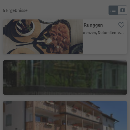
5
Ergebnisse
Lerchner's in Runggen
Runggen, St.Lorenzen, Dolomitenregion Kronplatz
Atelier Moessmer Norbert
Niederkofler
Bruneck Stadt, Bruneck, Dolomitenregion Kronplatz
Gasthof zum Hirschen
Jenesien, Bozen und Umgebung
Nachhaltigkeitslabel Level 3