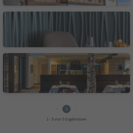
Gourmet Restaurant
Artifex
Pflersch, Brenner, Sterzing und Umgebung
Restaurant Terra - The
Magic Place
Auen, Sarntal, Bozen und Umgebung
Nachhaltigkeitslabel Level 2
1
1
1 - 5 von 5 Ergebnissen