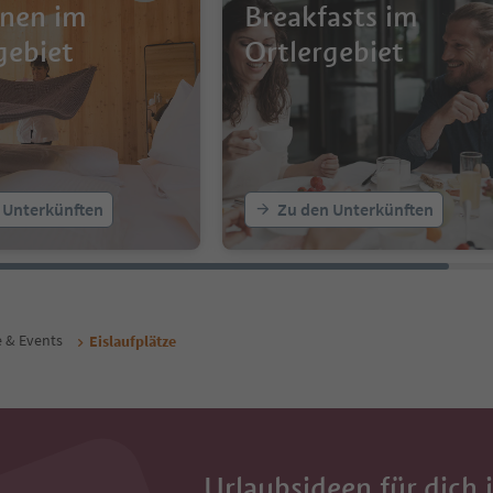
onen im
Breakfasts im
gebiet
Ortlergebiet
 Unterkünften
Zu den Unterkünften
e & Events
Eislaufplätze
Urlaubsideen für dich 