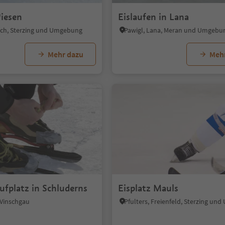
Wiesen
Eislaufen in Lana
tsch, Sterzing und Umgebung
Pawigl, Lana, Meran und Umgebu
Mehr dazu
Meh
ufplatz in Schluderns
Eisplatz Mauls
 Vinschgau
Pfulters, Freienfeld, Sterzing u