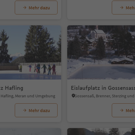
Mehr dazu
Meh
tz Hafling
Eislaufplatz in Gossensas
f, Hafling, Meran und Umgebung
Mehr dazu
Meh