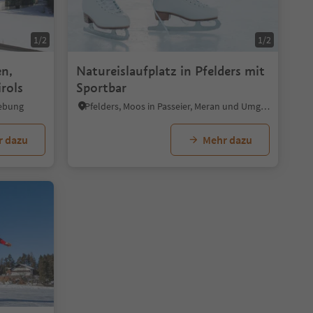
1/2
1/2
en,
Natureislaufplatz in Pfelders mit
irols
Sportbar
gebung
Pfelders, Moos in Passeier, Meran und Umgebung
r dazu
Mehr dazu