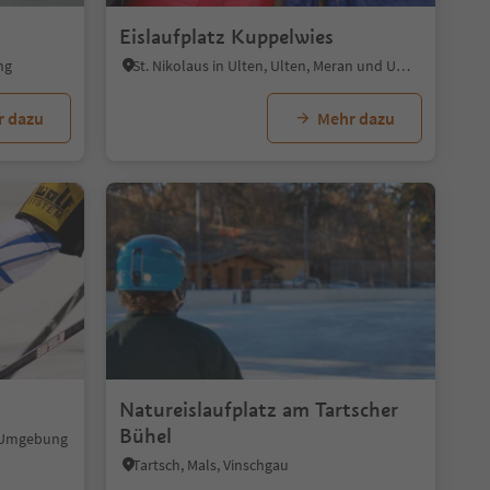
Eislaufplatz Kuppelwies
ng
St. Nikolaus in Ulten, Ulten, Meran und Umgebung
r dazu
Mehr dazu
Natureislaufplatz am Tartscher
Bühel
nd Umgebung
Tartsch, Mals, Vinschgau