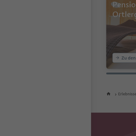
Pensi
Ortler
Zu den
Erlebniss