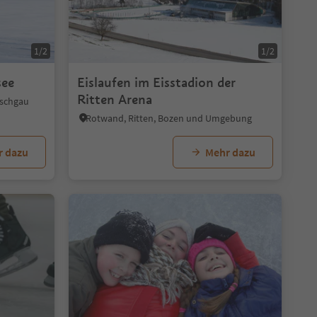
1/2
1/2
see
Eislaufen im Eisstadion der
Ritten Arena
nschgau
Rotwand, Ritten, Bozen und Umgebung
r dazu
Mehr dazu