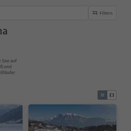
Filtern
keine aktiven Filte
na
 See auf
oß und
llläufer