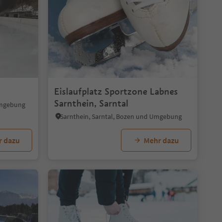
Eislaufplatz Sportzone Labnes
Sarnthein, Sarntal
 Umgebung
Sarnthein, Sarntal, Bozen und Umgebung
r dazu
Mehr dazu