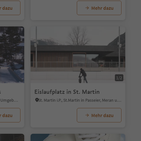
r dazu
Mehr dazu
1/2
s
Eislaufplatz in St. Martin
Gossensaß, Brenner, Sterzing und Umgebung
St. Martin i.P., St.Martin in Passeier, Meran und Umgebung
r dazu
Mehr dazu