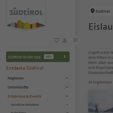
Südtirol
Eislau
menu link
favorit
user link
Zugefrorene N
Südtirol Guide App
NEU
dem Ritten in 
Klein. Aber au
und Eisprinzes
Entdecke Südtirol
Eisstockschie
Regionen
20
Ergebnisse
Unterkünfte
Erlebnisse & Events
Sportliche Aktivitäten
In der Natur