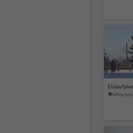
Eislaufpla
Hafling Dor