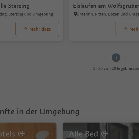
lle Sterzing
Eislaufen am Wolfsgrube
rzing, Sterzing und Umgebung
Unterinn, Ritten, Bozen und Um
Mehr dazu
Meh
1
1 - 20 von 20 Ergebnisse
nfte in der Umgebung
otels &
Alle Bed &