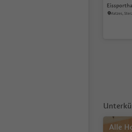
Eissportha
Matzes, Ste
1
Unterkü
Alle H