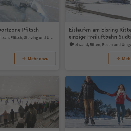
portzone Pfitsch
Eislaufen am Eisring Ritt
einzige Freiluftbahn Südt
Kematen - Pfitsch, Pfitsch, Sterzing und Umgebung
Rotwand, Ritten, Bozen und Um
Mehr dazu
Meh