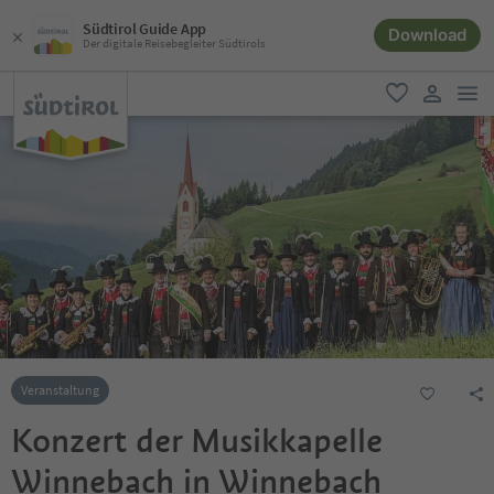
Südtirol Guide App
Download
Der digitale Reisebegleiter Südtirols
men
favorit
user lin
Veranstaltung
Konzert der Musikkapelle
Winnebach in Winnebach