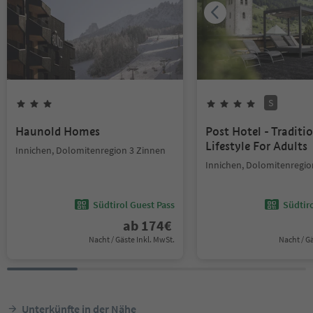
S
Haunold Homes
Post Hotel - Traditi
Lifestyle For Adults
Innichen, Dolomitenregion 3 Zinnen
Innichen, Dolomitenregio
Südtirol Guest Pass
Südtir
ab
174
€
Nacht / Gäste Inkl. MwSt.
Nacht / G
Unterkünfte in der Nähe