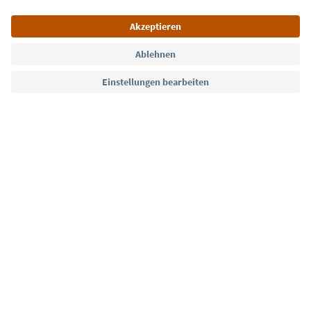
Sprache: Deutsch
Südtirol Guide App
FAQ
Kontakt
Presse
MICE
Datenschutzerklärung
AGB
Impressum
Cookie Policy
Film commission
Über uns
Zugänglichkeitserklärung
Südtirol B2B