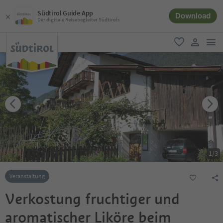
Südtirol Guide App
Download
Der digitale Reisebegleiter Südtirols
men
favorit
user lin
1
/
3
Veranstaltung
Verkostung fruchtiger und
aromatischer Liköre beim