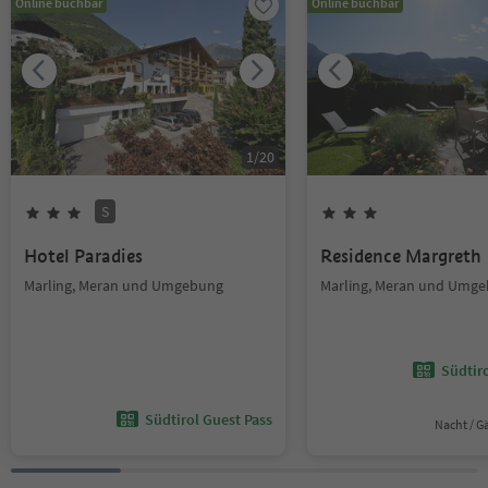
Online buchbar
Online buchbar
1
/
20
S
Hotel Paradies
Residence Margreth
Marling, Meran und Umgebung
Marling, Meran und Umg
Südtir
Südtirol Guest Pass
Nacht / G