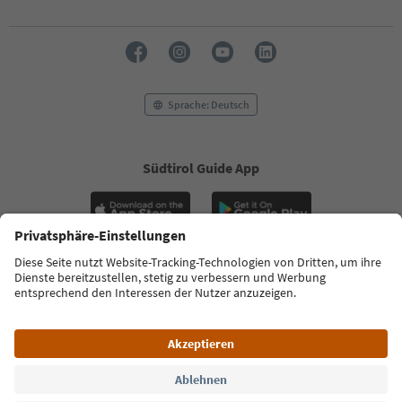
Sprache: Deutsch
Südtirol Guide App
FAQ
Kontakt
Presse
MICE
Datenschutzerklärung
AGB
Impressum
Cookie Policy
Film commission
Über uns
Zugänglichkeitserklärung
Südtirol B2B
© 2026 IDM Südtirol