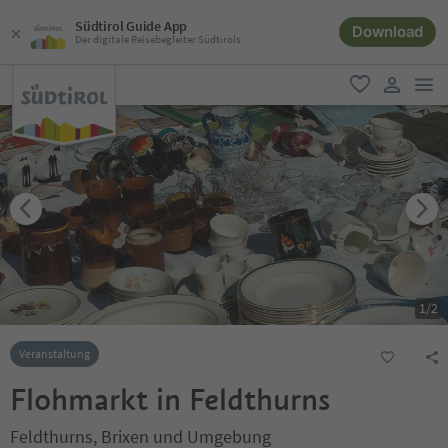
Südtirol Guide App
Download
Der digitale Reisebegleiter Südtirols
men
favorit
user lin
1
/
2
Veranstaltung
Flohmarkt in Feldthurns
Feldthurns, Brixen und Umgebung