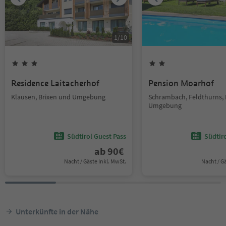
1
/
10
Residence Laitacherhof
Pension Moarhof
Klausen, Brixen und Umgebung
Schrambach, Feldthurns, 
Umgebung
Südtirol Guest Pass
Südtir
ab
90
€
Nacht / Gäste Inkl. MwSt.
Nacht / G
Unterkünfte in der Nähe