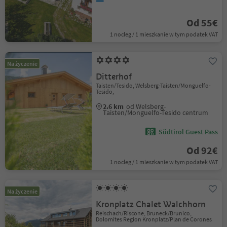
Od 55€
1 nocleg / 1 mieszkanie w tym podatek VAT
Na życzenie
Ditterhof
Taisten/Tesido, Welsberg-Taisten/Monguelfo-
Tesido,
2.6 km
od Welsberg-
Taisten/Monguelfo-Tesido centrum
Südtirol Guest Pass
Od 92€
1 nocleg / 1 mieszkanie w tym podatek VAT
Na życzenie
Kronplatz Chalet Walchhorn
Reischach/Riscone, Bruneck/Brunico,
Dolomites Region Kronplatz/Plan de Corones