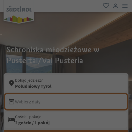
lin
ulubione
link uży
Schroniska młodzieżowe w
Pustertal/Val Pusteria
Dokąd jedziesz?
Południowy Tyrol
Wybierz daty
Goście i pokoje
2 goście / 1 pokój