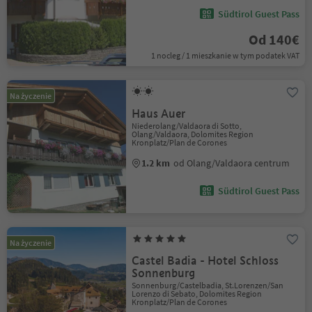
Südtirol Guest Pass
Od 140€
1 nocleg / 1 mieszkanie w tym podatek VAT
Na życzenie
Haus Auer
Niederolang/Valdaora di Sotto,
Olang/Valdaora, Dolomites Region
Kronplatz/Plan de Corones
1.2 km
od Olang/Valdaora centrum
Südtirol Guest Pass
Na życzenie
Castel Badia - Hotel Schloss
Sonnenburg
Sonnenburg/Castelbadia, St.Lorenzen/San
Lorenzo di Sebato, Dolomites Region
Kronplatz/Plan de Corones