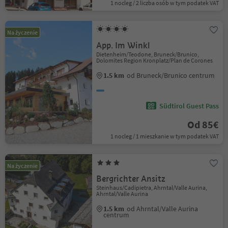
1 nocleg / 2 liczba osób w tym podatek VAT
Na życzenie
App. Im Winkl
Dietenheim/Teodone, Bruneck/Brunico,
Dolomites Region Kronplatz/Plan de Corones
1.5 km
od Bruneck/Brunico centrum
Südtirol Guest Pass
Od 85€
1 nocleg / 1 mieszkanie w tym podatek VAT
Na życzenie
Bergrichter Ansitz
Steinhaus/Cadipietra, Ahrntal/Valle Aurina,
Ahrntal/Valle Aurina
1.5 km
od Ahrntal/Valle Aurina
centrum