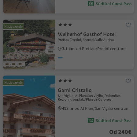
Südtirol Guest Pass
Na życzenie
Weiherhof Gasthof Hotel
Prettau/Predoi, Ahrntal/Valle Aurina
3.1 km
od Prettau/Predoi centrum
Na życzenie
Garni Cristallo
San Vigilio, Al Plan/San Vigilio, Dolomites
Region Kronplatz/Plan de Corones
493 m
od Al Plan/San Vigilio centrum
Südtirol Guest Pass
Od 240€