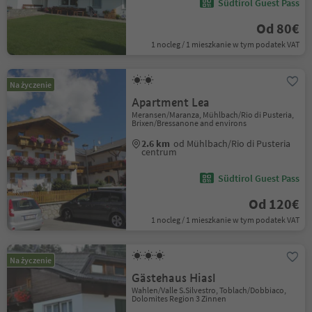
Südtirol Guest Pass
Od 80€
1 nocleg / 1 mieszkanie w tym podatek VAT
Na życzenie
Apartment Lea
Meransen/Maranza, Mühlbach/Rio di Pusteria,
Brixen/Bressanone and environs
2.6 km
od Mühlbach/Rio di Pusteria
centrum
Südtirol Guest Pass
Od 120€
1 nocleg / 1 mieszkanie w tym podatek VAT
Na życzenie
Gästehaus Hiasl
Wahlen/Valle S.Silvestro, Toblach/Dobbiaco,
Dolomites Region 3 Zinnen