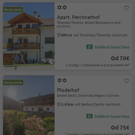
Na życzenie
Apart. Perchnerhof
Terenten/Terento, Brixen/Bressanone and
environs
889 m
od Terenten/Terento centrum
Südtirol Guest Pass
Od 70€
1 nocleg / 1 mieszkanie w tym podatek VAT
Na życzenie
Ploderhof
Sexten/Sesto, Dolomites Region 3 Zinnen
1.4 km
od Sexten/Sesto centrum
Südtirol Guest Pass
Od 75€
1 nocleg / 1 mieszkanie w tym podatek VAT