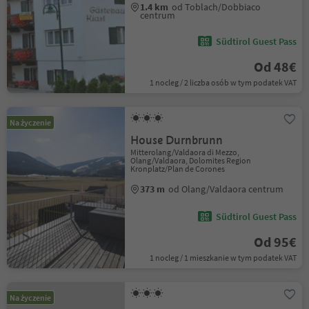
1.4 km
od Toblach/Dobbiaco
centrum
Südtirol Guest Pass
Od 48€
1 nocleg / 2 liczba osób w tym podatek VAT
Na życzenie
House Durnbrunn
Mitterolang/Valdaora di Mezzo,
Olang/Valdaora, Dolomites Region
Kronplatz/Plan de Corones
373 m
od Olang/Valdaora centrum
Südtirol Guest Pass
Od 95€
1 nocleg / 1 mieszkanie w tym podatek VAT
Na życzenie