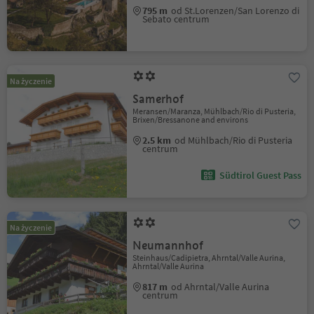
795 m
od St.Lorenzen/San Lorenzo di
Sebato centrum
Na życzenie
Samerhof
Meransen/Maranza, Mühlbach/Rio di Pusteria,
Brixen/Bressanone and environs
2.5 km
od Mühlbach/Rio di Pusteria
centrum
Südtirol Guest Pass
Na życzenie
Neumannhof
Steinhaus/Cadipietra, Ahrntal/Valle Aurina,
Ahrntal/Valle Aurina
817 m
od Ahrntal/Valle Aurina
centrum