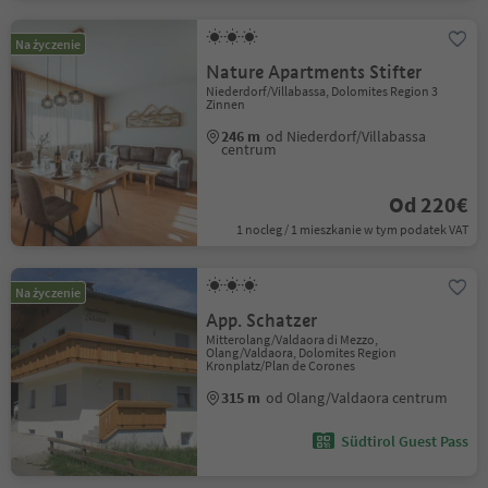
Na życzenie
Nature Apartments Stifter
Niederdorf/Villabassa, Dolomites Region 3
Zinnen
246 m
od Niederdorf/Villabassa
centrum
Od 220€
1 nocleg / 1 mieszkanie w tym podatek VAT
Na życzenie
App. Schatzer
Mitterolang/Valdaora di Mezzo,
Olang/Valdaora, Dolomites Region
Kronplatz/Plan de Corones
315 m
od Olang/Valdaora centrum
Südtirol Guest Pass