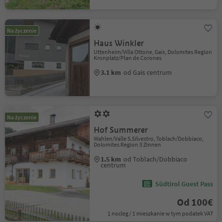
Na życzenie
Haus Winkler
Uttenheim/Villa Ottone, Gais, Dolomites Region
Kronplatz/Plan de Corones
3.1 km
od Gais centrum
Na życzenie
Hof Summerer
Wahlen/Valle S.Silvestro, Toblach/Dobbiaco,
Dolomites Region 3 Zinnen
1.5 km
od Toblach/Dobbiaco
centrum
Südtirol Guest Pass
Od 100€
1 nocleg / 1 mieszkanie w tym podatek VAT