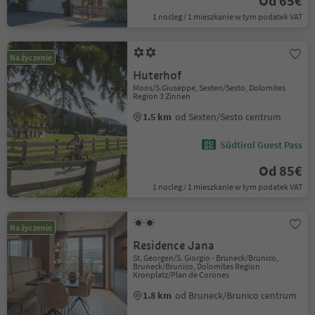
Od 65€
1 nocleg / 1 mieszkanie w tym podatek VAT
Na życzenie
Huterhof
Moos/S.Giuseppe, Sexten/Sesto, Dolomites
Region 3 Zinnen
1.5 km
od Sexten/Sesto centrum
Südtirol Guest Pass
Od 85€
1 nocleg / 1 mieszkanie w tym podatek VAT
Na życzenie
Residence Jana
St. Georgen/S. Giorgio - Bruneck/Brunico,
Bruneck/Brunico, Dolomites Region
Kronplatz/Plan de Corones
1.8 km
od Bruneck/Brunico centrum