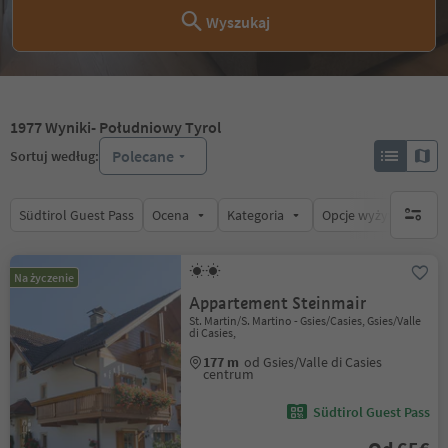
Wyszukaj
1977
Wyniki
- Południowy Tyrol
Polecane
Sortuj według:
Südtirol Guest Pass
Ocena
Kategoria
Opcje wyżywienia
brak ak
Na życzenie
Appartement Steinmair
St. Martin/S. Martino - Gsies/Casies, Gsies/Valle
di Casies,
177 m
od Gsies/Valle di Casies
centrum
Südtirol Guest Pass