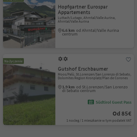
Hopfgartner Eurospar
Appartements
Luttach/Lutago, Ahrntal/Valle Aurina,
Ahrntal/Valle Aurina
6.6 km
od Ahrntal/Valle Aurina
centrum
Na życzenie
Gutshof Erschbaumer
Moos/Palù, St.Lorenzen/San Lorenzo di Sebato,
Dolomites Region Kronplatz/Plan de Corones
1.9 km
od St.Lorenzen/San Lorenzo
di Sebato centrum
Südtirol Guest Pass
Od 85€
1 nocleg / 1 mieszkanie w tym podatek VAT
1