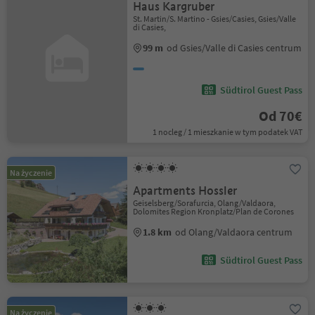
Haus Kargruber
St. Martin/S. Martino - Gsies/Casies, Gsies/Valle
di Casies,
99 m
od Gsies/Valle di Casies centrum
Südtirol Guest Pass
Od 70€
1 nocleg / 1 mieszkanie w tym podatek VAT
Na życzenie
Apartments Hossler
Geiselsberg/Sorafurcia, Olang/Valdaora,
Dolomites Region Kronplatz/Plan de Corones
1.8 km
od Olang/Valdaora centrum
Südtirol Guest Pass
Na życzenie