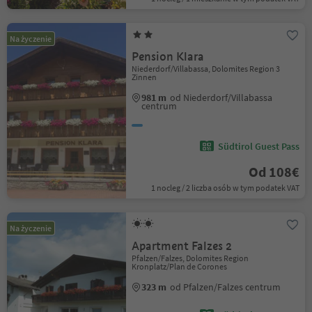
Na życzenie
Pension Klara
Niederdorf/Villabassa, Dolomites Region 3
Zinnen
981 m
od Niederdorf/Villabassa
centrum
Südtirol Guest Pass
Od 108€
1 nocleg / 2 liczba osób w tym podatek VAT
Na życzenie
Apartment Falzes 2
Pfalzen/Falzes, Dolomites Region
Kronplatz/Plan de Corones
323 m
od Pfalzen/Falzes centrum