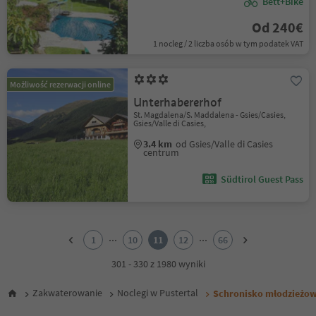
Bett+Bike
Od 240€
1 nocleg / 2 liczba osób w tym podatek VAT
Możliwość rezerwacji online
Unterhabererhof
St. Magdalena/S. Maddalena - Gsies/Casies,
Gsies/Valle di Casies,
3.4 km
od Gsies/Valle di Casies
centrum
Südtirol Guest Pass
1
2
...
...
1
10
11
12
66
3
4
301 - 330 z 1980 wyniki
5
6
Zakwaterowanie
Noclegi w Pustertal
Schronisko młodzieżow
7