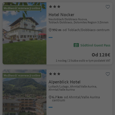
Możliwość rezerwacji online
Hotel Nocker
Neutoblach/Dobbiaco Nuova,
Toblach/Dobbiaco, Dolomites Region 3 Zinnen
992 m
od Toblach/Dobbiaco centrum
Südtirol Guest Pass
Od 128€
1 nocleg / 2 liczba osób w tym podatek VAT
Możliwość rezerwacji online
Alpenblick Hotel
Luttach/Lutago, Ahrntal/Valle Aurina,
Ahrntal/Valle Aurina
6.7 km
od Ahrntal/Valle Aurina
centrum