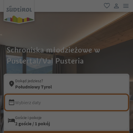
lin
ulubione
link uży
Schroniska młodzieżowe w
Pustertal/Val Pusteria
Dokąd jedziesz?
Południowy Tyrol
Wybierz daty
Goście i pokoje
2 goście / 1 pokój