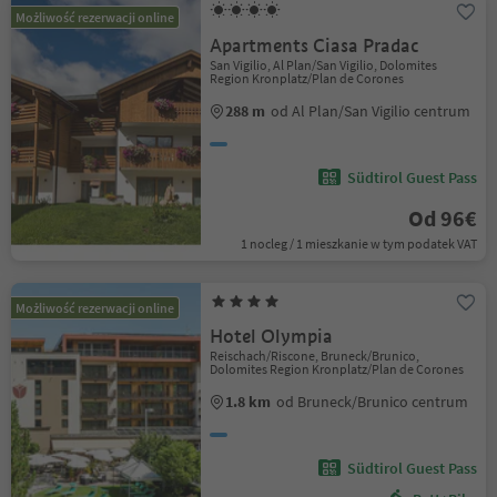
Możliwość rezerwacji online
Apartments Ciasa Pradac
San Vigilio, Al Plan/San Vigilio, Dolomites
Region Kronplatz/Plan de Corones
288 m
od Al Plan/San Vigilio centrum
Südtirol Guest Pass
Od 96€
1 nocleg / 1 mieszkanie w tym podatek VAT
Możliwość rezerwacji online
Hotel Olympia
Reischach/Riscone, Bruneck/Brunico,
Dolomites Region Kronplatz/Plan de Corones
1.8 km
od Bruneck/Brunico centrum
Südtirol Guest Pass