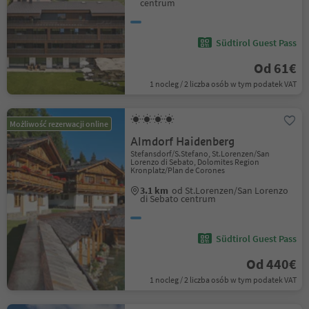
centrum
Südtirol Guest Pass
Od 61€
1 nocleg / 2 liczba osób w tym podatek VAT
Możliwość rezerwacji online
Almdorf Haidenberg
Stefansdorf/S.Stefano, St.Lorenzen/San
Lorenzo di Sebato, Dolomites Region
Kronplatz/Plan de Corones
3.1 km
od St.Lorenzen/San Lorenzo
di Sebato centrum
Südtirol Guest Pass
Od 440€
1 nocleg / 2 liczba osób w tym podatek VAT