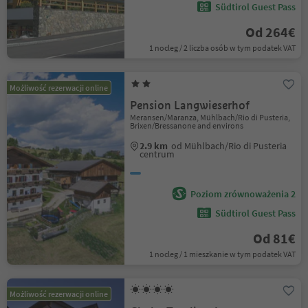
Südtirol Guest Pass
Od 264€
1 nocleg / 2 liczba osób w tym podatek VAT
Możliwość rezerwacji online
Pension Langwieserhof
Meransen/Maranza, Mühlbach/Rio di Pusteria,
Brixen/Bressanone and environs
2.9 km
od Mühlbach/Rio di Pusteria
centrum
Poziom zrównoważenia 2
Südtirol Guest Pass
Od 81€
1 nocleg / 1 mieszkanie w tym podatek VAT
Możliwość rezerwacji online