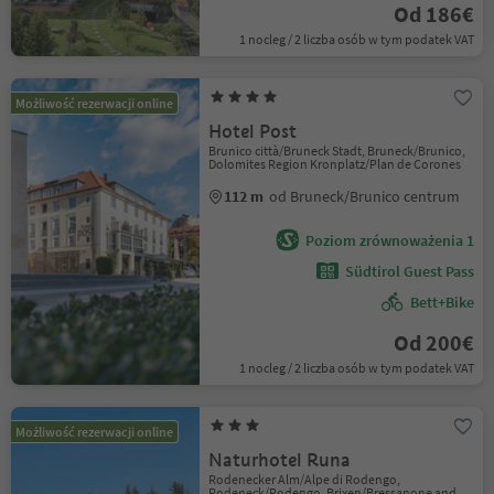
Od 186€
1 nocleg / 2 liczba osób w tym podatek VAT
Możliwość rezerwacji online
Hotel Post
Brunico città/Bruneck Stadt, Bruneck/Brunico,
Dolomites Region Kronplatz/Plan de Corones
112 m
od Bruneck/Brunico centrum
Poziom zrównoważenia 1
Südtirol Guest Pass
Bett+Bike
Od 200€
1 nocleg / 2 liczba osób w tym podatek VAT
Możliwość rezerwacji online
Naturhotel Runa
Rodenecker Alm/Alpe di Rodengo,
Rodeneck/Rodengo, Brixen/Bressanone and