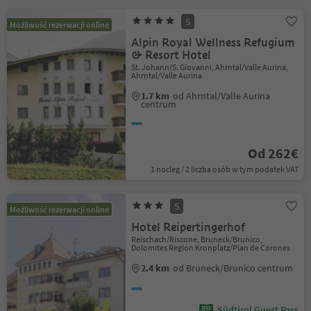
S
Możliwość rezerwacji online
Alpin Royal Wellness Refugium
& Resort Hotel
St. Johann/S. Giovanni, Ahrntal/Valle Aurina,
Ahrntal/Valle Aurina
1.7 km
od Ahrntal/Valle Aurina
centrum
Od 262€
1 nocleg / 2 liczba osób w tym podatek VAT
S
Możliwość rezerwacji online
Hotel Reipertingerhof
Reischach/Riscone, Bruneck/Brunico,
Dolomites Region Kronplatz/Plan de Corones
2.4 km
od Bruneck/Brunico centrum
Südtirol Guest Pass