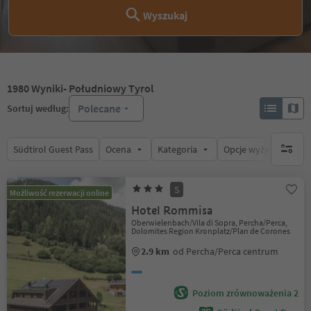
Wyszukaj
1980
Wyniki
- Południowy Tyrol
Polecane
Sortuj według:
Südtirol Guest Pass
Ocena
Kategoria
Opcje wyżywienia
brak ak
S
Możliwość rezerwacji online
Hotel Rommisa
Oberwielenbach/Vila di Sopra, Percha/Perca,
Dolomites Region Kronplatz/Plan de Corones
2.9 km
od Percha/Perca centrum
Poziom zrównoważenia 2