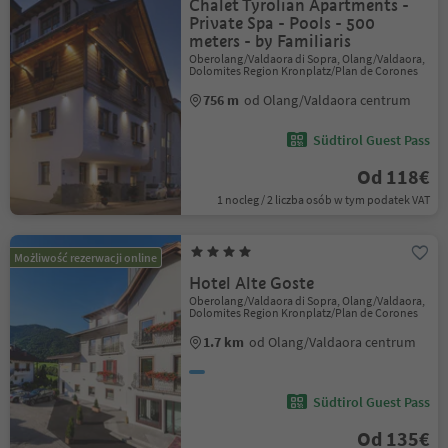
Chalet Tyrolian Apartments -
Private Spa - Pools - 500
meters - by Familiaris
Oberolang/Valdaora di Sopra, Olang/Valdaora,
Dolomites Region Kronplatz/Plan de Corones
756 m
od Olang/Valdaora centrum
Südtirol Guest Pass
Od 118€
1 nocleg / 2 liczba osób w tym podatek VAT
Możliwość rezerwacji online
Hotel Alte Goste
Oberolang/Valdaora di Sopra, Olang/Valdaora,
Dolomites Region Kronplatz/Plan de Corones
1.7 km
od Olang/Valdaora centrum
Südtirol Guest Pass
Od 135€