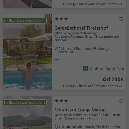
1 nocleg / 1 mieszkanie w tym podatek VAT
Możliwość rezerwacji online
Genießerhotel Tirolerhof
Vill/Villa - Rodeneck/Rodengo,
Rodeneck/Rodengo, Brixen/Bressanone and
environs
428 m
od Rodeneck/Rodengo
centrum
Südtirol Guest Pass
Od 200€
1 nocleg / 2 liczba osób w tym podatek VAT
Możliwość rezerwacji online
Mountain Lodge Margit
Meransen/Maranza, Mühlbach/Rio di Pusteria,
Brixen/Bressanone and environs
2.0 km
od Mühlbach/Rio di Pusteria