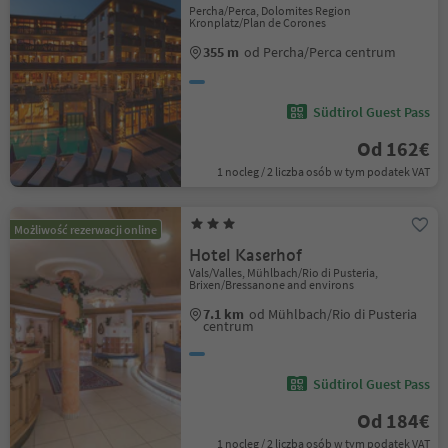
Percha/Perca, Dolomites Region
Kronplatz/Plan de Corones
355 m
od Percha/Perca centrum
Südtirol Guest Pass
Od 162€
1 nocleg / 2 liczba osób w tym podatek VAT
Możliwość rezerwacji online
Hotel Kaserhof
Vals/Valles, Mühlbach/Rio di Pusteria,
Brixen/Bressanone and environs
7.1 km
od Mühlbach/Rio di Pusteria
centrum
Südtirol Guest Pass
Od 184€
1 nocleg / 2 liczba osób w tym podatek VAT