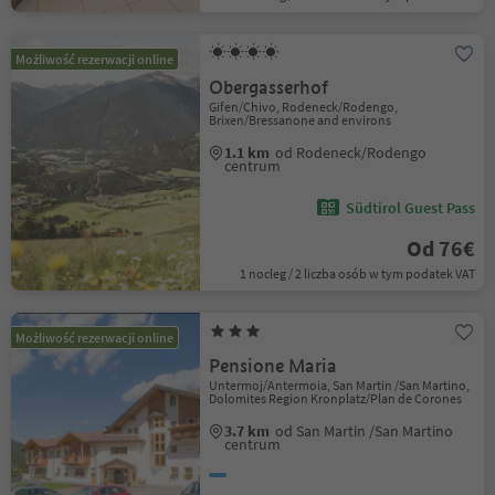
Możliwość rezerwacji online
Obergasserhof
Gifen/Chivo, Rodeneck/Rodengo,
Brixen/Bressanone and environs
1.1 km
od Rodeneck/Rodengo
centrum
Südtirol Guest Pass
Od 76€
1 nocleg / 2 liczba osób w tym podatek VAT
Możliwość rezerwacji online
Pensione Maria
Untermoj/Antermoia, San Martin /San Martino,
Dolomites Region Kronplatz/Plan de Corones
3.7 km
od San Martin /San Martino
centrum