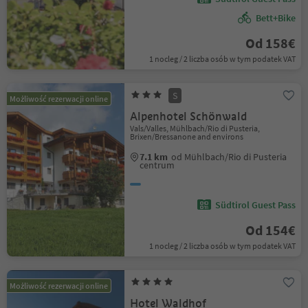
Bett+Bike
Od 158€
1 nocleg / 2 liczba osób w tym podatek VAT
S
Możliwość rezerwacji online
Alpenhotel Schönwald
Vals/Valles, Mühlbach/Rio di Pusteria,
Brixen/Bressanone and environs
7.1 km
od Mühlbach/Rio di Pusteria
centrum
Südtirol Guest Pass
Od 154€
1 nocleg / 2 liczba osób w tym podatek VAT
Możliwość rezerwacji online
Hotel Waldhof