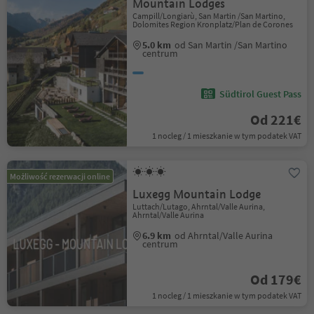
Mountain Lodges
Campill/Longiarù, San Martin /San Martino,
Dolomites Region Kronplatz/Plan de Corones
5.0 km
od San Martin /San Martino
centrum
Südtirol Guest Pass
Od 221€
1 nocleg / 1 mieszkanie w tym podatek VAT
Możliwość rezerwacji online
Luxegg Mountain Lodge
Luttach/Lutago, Ahrntal/Valle Aurina,
Ahrntal/Valle Aurina
6.9 km
od Ahrntal/Valle Aurina
centrum
Od 179€
1 nocleg / 1 mieszkanie w tym podatek VAT