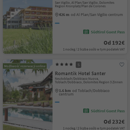
San Vigilio, Al Plan/San Vigilio, Dolomites
Region Kronplatz/Plan de Corones
426 m
od Al Plan/San Vigilio centrum
Südtirol Guest Pass
Od 192€
1 nocleg / 2 liczba osób w tym podatek VAT
S
Możliwość rezerwacji online
Romantik Hotel Santer
Neutoblach/Dobbiaco Nuova,
Toblach/Dobbiaco, Dolomites Region 3 Zinnen
1.6 km
od Toblach/Dobbiaco
centrum
Südtirol Guest Pass
Od 232€
1 nocleg / 2 liczba osób w tym podatek VAT