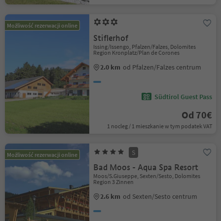
Możliwość rezerwacji online
Stiflerhof
Issing/Issengo, Pfalzen/Falzes, Dolomites
Region Kronplatz/Plan de Corones
2.0 km
od Pfalzen/Falzes centrum
Südtirol Guest Pass
Od 70€
1 nocleg / 1 mieszkanie w tym podatek VAT
S
Możliwość rezerwacji online
Bad Moos - Aqua Spa Resort
Moos/S.Giuseppe, Sexten/Sesto, Dolomites
Region 3 Zinnen
2.6 km
od Sexten/Sesto centrum