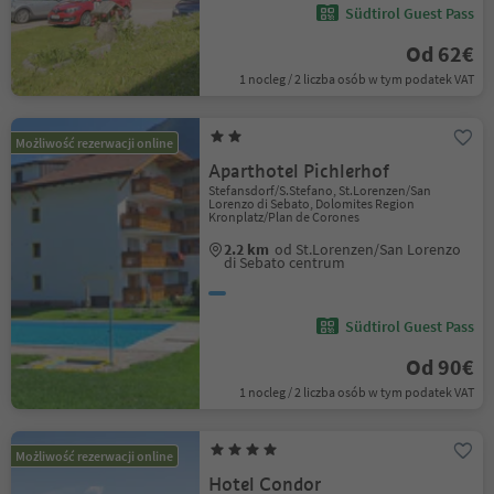
Südtirol Guest Pass
Od 62€
1 nocleg / 2 liczba osób w tym podatek VAT
Możliwość rezerwacji online
Aparthotel Pichlerhof
Stefansdorf/S.Stefano, St.Lorenzen/San
Lorenzo di Sebato, Dolomites Region
Kronplatz/Plan de Corones
2.2 km
od St.Lorenzen/San Lorenzo
di Sebato centrum
Südtirol Guest Pass
Od 90€
1 nocleg / 2 liczba osób w tym podatek VAT
Możliwość rezerwacji online
Hotel Condor