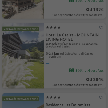
Südtirol Guest Pass
Od 132€
1 nocleg / 2 liczba osób w tym podatek VAT
Możliwość rezerwacji online
Hotel La Casies - MOUNTAIN
LIVING HOTEL
St. Magdalena/S. Maddalena - Gsies/Casies,
Gsies/Valle di Casies,
2.8 km
od Gsies/Valle di Casies
centrum
Südtirol Guest Pass
Od 284€
1 nocleg / 2 liczba osób w tym podatek VAT
Możliwość rezerwacji online
Residence Les Dolomites