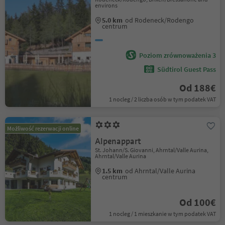
environs
5.0 km
od Rodeneck/Rodengo
centrum
Poziom zrównoważenia 3
Südtirol Guest Pass
Od 188€
1 nocleg / 2 liczba osób w tym podatek VAT
Możliwość rezerwacji online
Alpenappart
St. Johann/S. Giovanni, Ahrntal/Valle Aurina,
Ahrntal/Valle Aurina
1.5 km
od Ahrntal/Valle Aurina
centrum
Od 100€
1 nocleg / 1 mieszkanie w tym podatek VAT