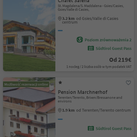
Chalet Salena
St. Magdalena/S. Maddalena - Gsies/Casies,
Gsies/Valle di Casies,
3.2 km
od Gsies/Valle di Casies
centrum
Poziom zrównoważenia 2
Südtirol Guest Pass
Od 219€
1 nocleg / 2 liczba osób w tym podatek VAT
Możliwość rezerwacji online
Pension Marchnerhof
Terenten/Terento, Brixen/Bressanone and
environs
1.9 km
od Terenten/Terento centrum
Südtirol Guest Pass