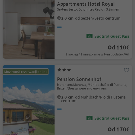
Appartments Hotel Royal
Sexten/Sesto, Dolomites Region 3 Zinnen
2.0 km
od Sexten/Sesto centrum
Südtirol Guest Pass
Od 110€
1 nocleg / 1 mieszkanie w tym podatek VAT
Możliwość rezerwacji online
Pension Sonnenhof
Meransen/Maranza, Mühlbach/Rio di Pusteria,
Brixen/Bressanone and environs
2.0 km
od Mühlbach/Rio di Pusteria
centrum
Südtirol Guest Pass
Od 170€