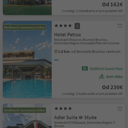
Od 162€
1 nocleg / 1 mieszkanie w tym podatek VAT
S
Możliwość rezerwacji online
Hotel Petrus
Reischach/Riscone, Bruneck/Brunico,
Dolomites Region Kronplatz/Plan de Corones
2.8 km
od Bruneck/Brunico centrum
Südtirol Guest Pass
Bett+Bike
Od 230€
1 nocleg / 2 liczba osób w tym podatek VAT
Możliwość rezerwacji online
Adler Suite & Stube
Niederdorf/Villabassa, Dolomites Region 3
Zinnen