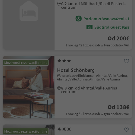
6.2 km
od Mühlbach/Rio di Pusteria
centrum
Poziom zrównoważenia 1
Südtirol Guest Pass
Od 200€
1 nocleg / 2 liczba osób w tym podatek VAT
Możliwość rezerwacji online
Hotel Schönberg
Weissenbach/Riobianco - Ahrntal/Valle Aurina,
Ahrntal/Valle Aurina, Ahrntal/Valle Aurina
8.8 km
od Ahrntal/Valle Aurina
centrum
Od 138€
1 nocleg / 2 liczba osób w tym podatek VAT
Możliwość rezerwacji online