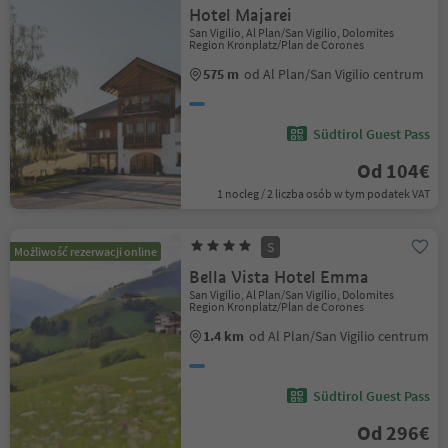
Hotel Majarei
San Vigilio, Al Plan/San Vigilio, Dolomites
Region Kronplatz/Plan de Corones
575 m
od Al Plan/San Vigilio centrum
Südtirol Guest Pass
Od 104€
1 nocleg / 2 liczba osób w tym podatek VAT
S
Możliwość rezerwacji online
Bella Vista Hotel Emma
San Vigilio, Al Plan/San Vigilio, Dolomites
Region Kronplatz/Plan de Corones
1.4 km
od Al Plan/San Vigilio centrum
Südtirol Guest Pass
Od 296€