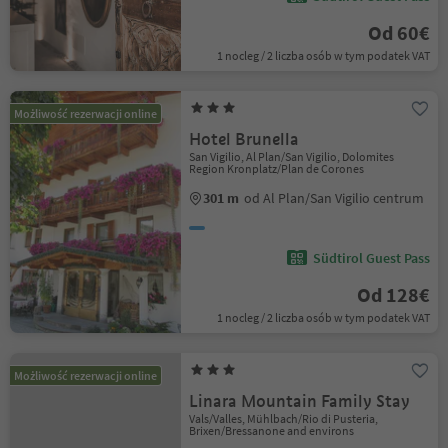
Od 60€
1 nocleg / 2 liczba osób w tym podatek VAT
Możliwość rezerwacji online
Hotel Brunella
San Vigilio, Al Plan/San Vigilio, Dolomites
Region Kronplatz/Plan de Corones
301 m
od Al Plan/San Vigilio centrum
Südtirol Guest Pass
Od 128€
1 nocleg / 2 liczba osób w tym podatek VAT
Możliwość rezerwacji online
Linara Mountain Family Stay
Vals/Valles, Mühlbach/Rio di Pusteria,
Brixen/Bressanone and environs