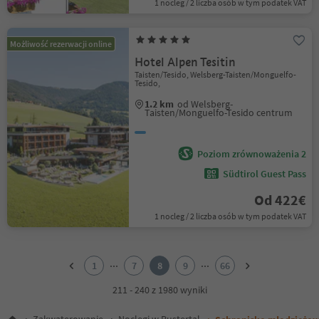
1 nocleg / 2 liczba osób w tym podatek VAT
Możliwość rezerwacji online
Hotel Alpen Tesitin
Taisten/Tesido, Welsberg-Taisten/Monguelfo-
Tesido,
1.2 km
od Welsberg-
Taisten/Monguelfo-Tesido centrum
Poziom zrównoważenia 2
Südtirol Guest Pass
Od 422€
1 nocleg / 2 liczba osób w tym podatek VAT
1
2
...
...
1
7
8
9
66
3
4
211 - 240 z 1980 wyniki
5
6