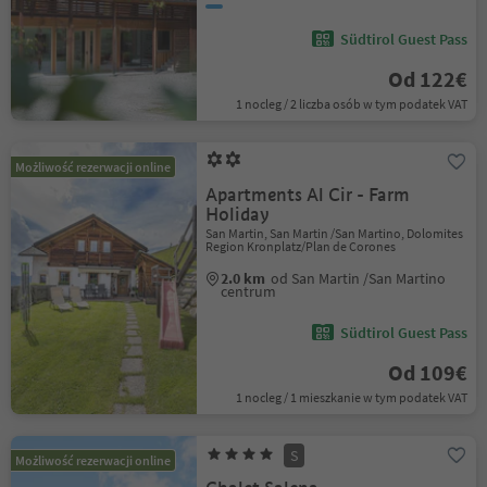
Südtirol Guest Pass
Od 122€
1 nocleg / 2 liczba osób w tym podatek VAT
Możliwość rezerwacji online
Apartments Al Cir - Farm
Holiday
San Martin, San Martin /San Martino, Dolomites
Region Kronplatz/Plan de Corones
2.0 km
od San Martin /San Martino
centrum
Südtirol Guest Pass
Od 109€
1 nocleg / 1 mieszkanie w tym podatek VAT
S
Możliwość rezerwacji online