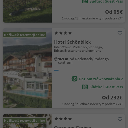
Südtirol Guest Pass
Od 65€
1 nocleg / 1 mieszkanie w tym podatek VAT
Możliwość rezerwacji online
Hotel Schönblick
Gifen/Chivo, Rodeneck/Rodengo,
Brixen/Bressanone and environs
969 m
od Rodeneck/Rodengo
centrum
Poziom zrównoważenia 2
Südtirol Guest Pass
Od 232€
1 nocleg / 2 liczba osób w tym podatek VAT
Możliwość rezerwacji online
Corso am Graben