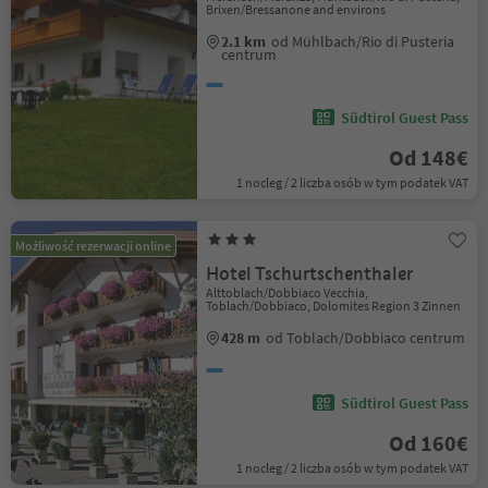
Brixen/Bressanone and environs
2.1 km
od Mühlbach/Rio di Pusteria
centrum
Südtirol Guest Pass
Od 148€
1 nocleg / 2 liczba osób w tym podatek VAT
Możliwość rezerwacji online
Hotel Tschurtschenthaler
Alttoblach/Dobbiaco Vecchia,
Toblach/Dobbiaco, Dolomites Region 3 Zinnen
428 m
od Toblach/Dobbiaco centrum
Südtirol Guest Pass
Od 160€
1 nocleg / 2 liczba osób w tym podatek VAT