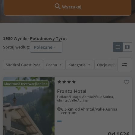
Wyszukaj
1980
Wyniki
- Południowy Tyrol
Polecane
Sortuj według:
Südtirol Guest Pass
Ocena
Kategoria
Opcje wyżywienia
brak ak
Możliwość rezerwacji online
Fronza Hotel
Luttach/Lutago, Ahrntal/Valle Aurina,
Ahrntal/Valle Aurina
6.5 km
od Ahrntal/Valle Aurina
centrum
Od 162€