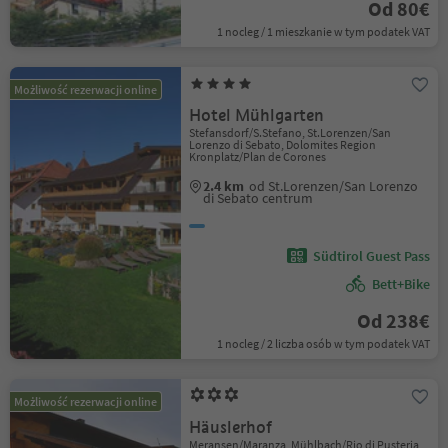
Od 80€
1 nocleg / 1 mieszkanie w tym podatek VAT
Możliwość rezerwacji online
Hotel Mühlgarten
Stefansdorf/S.Stefano, St.Lorenzen/San
Lorenzo di Sebato, Dolomites Region
Kronplatz/Plan de Corones
2.4 km
od St.Lorenzen/San Lorenzo
di Sebato centrum
Südtirol Guest Pass
Bett+Bike
Od 238€
1 nocleg / 2 liczba osób w tym podatek VAT
Możliwość rezerwacji online
Häuslerhof
Meransen/Maranza, Mühlbach/Rio di Pusteria,