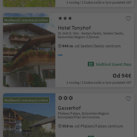
1 nocleg / 2 liczba osób w tym podatek VAT
Możliwość rezerwacji online
Hotel Tonyhof
St. Veit/S. Vito - Sexten/Sesto, Sexten/Sesto,
Dolomites Region 3 Zinnen
444 m
od Sexten/Sesto centrum
Südtirol Guest Pass
Od 94€
1 nocleg / 2 liczba osób w tym podatek VAT
Możliwość rezerwacji online
Gasserhof
Pfalzen/Falzes, Dolomites Region
Kronplatz/Plan de Corones
954 m
od Pfalzen/Falzes centrum