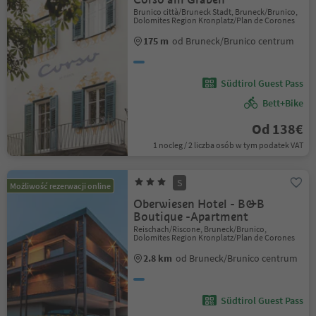
Brunico città/Bruneck Stadt, Bruneck/Brunico,
Dolomites Region Kronplatz/Plan de Corones
175 m
od Bruneck/Brunico centrum
Südtirol Guest Pass
Bett+Bike
Od 138€
1 nocleg / 2 liczba osób w tym podatek VAT
S
Możliwość rezerwacji online
Oberwiesen Hotel - B&B
Boutique -Apartment
Reischach/Riscone, Bruneck/Brunico,
Dolomites Region Kronplatz/Plan de Corones
2.8 km
od Bruneck/Brunico centrum
Südtirol Guest Pass