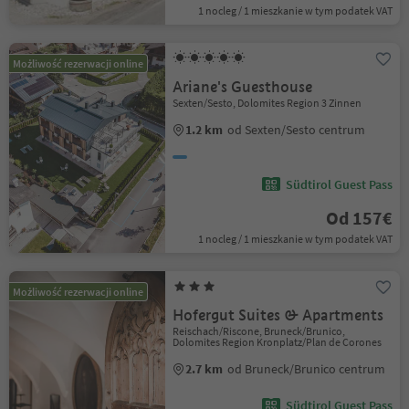
1 nocleg / 1 mieszkanie w tym podatek VAT
Możliwość rezerwacji online
Ariane's Guesthouse
Sexten/Sesto, Dolomites Region 3 Zinnen
1.2 km
od Sexten/Sesto centrum
Südtirol Guest Pass
Od 157€
1 nocleg / 1 mieszkanie w tym podatek VAT
Możliwość rezerwacji online
Hofergut Suites & Apartments
Reischach/Riscone, Bruneck/Brunico,
Dolomites Region Kronplatz/Plan de Corones
2.7 km
od Bruneck/Brunico centrum
Südtirol Guest Pass