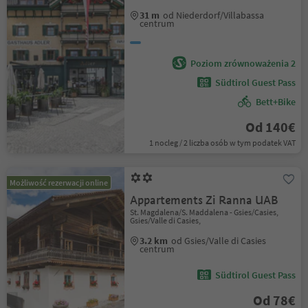
31 m
od Niederdorf/Villabassa
centrum
Poziom zrównoważenia 2
Südtirol Guest Pass
Bett+Bike
Od 140€
1 nocleg / 2 liczba osób w tym podatek VAT
Możliwość rezerwacji online
Appartements Zi Ranna UAB
St. Magdalena/S. Maddalena - Gsies/Casies,
Gsies/Valle di Casies,
3.2 km
od Gsies/Valle di Casies
centrum
Südtirol Guest Pass
Od 78€