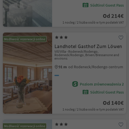
Südtirol Guest Pass
Od 214€
1 nocleg / 2 liczba osób w tym podatek VAT
Możliwość rezerwacji online
Landhotel Gasthof Zum Löwen
Vill/Villa - Rodeneck/Rodengo,
Rodeneck/Rodengo, Brixen/Bressanone and
environs
91 m
od Rodeneck/Rodengo centrum
Poziom zrównoważenia 2
Südtirol Guest Pass
Od 140€
1 nocleg / 2 liczba osób w tym podatek VAT
Możliwość rezerwacji online