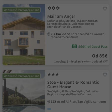
Możliwość rezerwacji online
Mair am Anger
Stefansdorf/S.Stefano, St.Lorenzen/San
Lorenzo di Sebato, Dolomites Region
Kronplatz/Plan de Corones
2.7 km
od St.Lorenzen/San Lorenzo
di Sebato centrum
Südtirol Guest Pass
Od 85€
1 nocleg / 1 mieszkanie w tym podatek VAT
Możliwość rezerwacji online
Stoa - Elegant & Romantic
Guest House
San Vigilio, Al Plan/San Vigilio, Dolomites
Region Kronplatz/Plan de Corones
122 m
od Al Plan/San Vigilio centrum