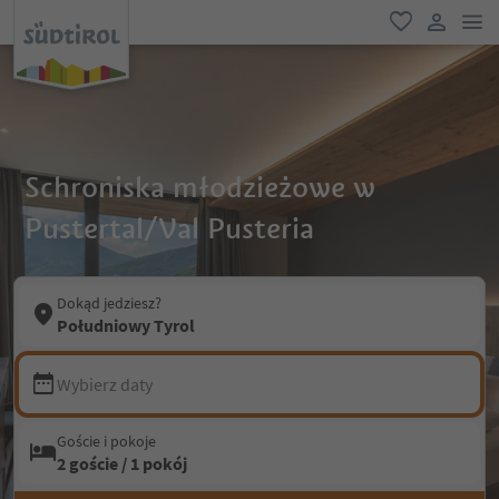
lin
ulubione
link uży
Schroniska młodzieżowe w
Pustertal/Val Pusteria
Dokąd jedziesz?
Południowy Tyrol
Wybierz daty
Goście i pokoje
2 goście / 1 pokój